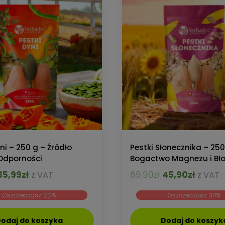
ni – 250 g – Źródło
Pestki Słonecznika – 250
 Odporności
Bogactwo Magnezu i Bł
Pierwotna
Aktualna
Pierwotna
Aktual
35,99
zł
69,90
zł
45,90
zł
z VAT
z VAT
cena
cena
cena
cena
Oszczędzasz: 22%
Oszczędzasz: 34%
wynosiła:
wynosi:
wynosiła:
wynosi
45,99zł.
35,99zł.
69,90zł.
45,90zł
odaj do koszyka
Dodaj do koszyk