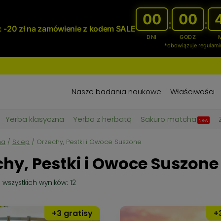
00
00
:
:
 -20 zł na zamówienie z kodem SALE
DNI
GODZ
*obowiązuje regulami
Nasze badania naukowe
Właściwości
Yerba klasyczna
Yerba z herbatą
Sakuro matcha
New
na
/
Sklep
/
Orzechy, Pestki i Owoce Suszone
hy, Pestki i Owoce Suszone
Posortowane
 wszystkich wyników: 12
według
popularności