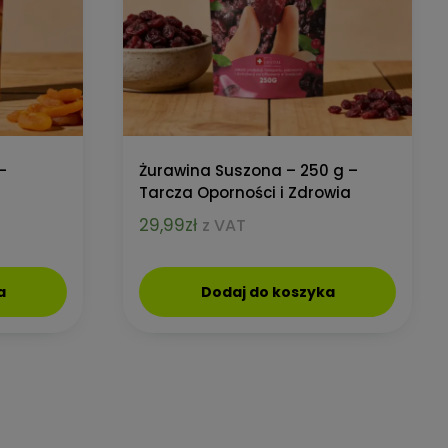
–
Żurawina Suszona – 250 g –
Tarcza Oporności i Zdrowia
29,99
zł
z VAT
a
Dodaj do koszyka