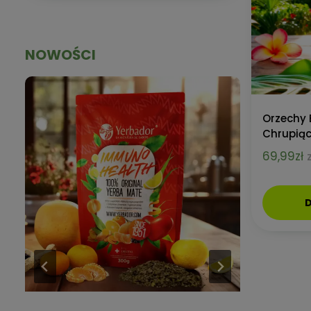
NOWOŚCI
Orzechy B
Chrupiąc
69,99
zł
D