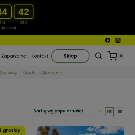
44
39
:
MIN
SEK
n promocji
Zaparzanie
Kontakt
Sklep
0
Zestawy
Miody
Akcesoria