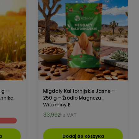
 g –
Migdały Kalifornijskie Jasne –
onnika
250 g – Źródło Magnezu i
Witaminy E
na
33,99
zł
z VAT
:
.
a
Dodaj do koszyka