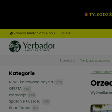
Przejdź
do
TYLKO DZIŚ:
treści
Zamów telefonicznie: 22 600 73 84
Nowości
Yerba owocowa
Kategorie
Strona Głów
Orzec
NEW! Limitowana edycja
20
20
produktów
OFERTA
35
35
Wyświetlanie
produktów
Promocje
23
23
produkty
Spalanie tłuszczu
25
25
produktów
Superfoods
14
14