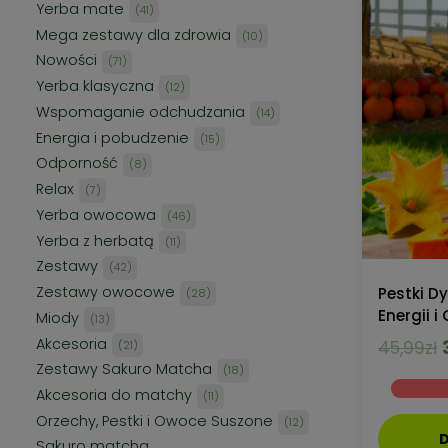
produktów
Yerba mate
41
41
produktów
Mega zestawy dla zdrowia
10
10
produktów
Nowości
71
71
produktów
Yerba klasyczna
12
12
produktów
Wspomaganie odchudzania
14
14
produktów
Energia i pobudzenie
15
15
produktów
Odporność
8
8
produktów
Relax
7
7
produktów
Yerba owocowa
46
46
produktów
Yerba z herbatą
11
11
produktów
Zestawy
42
42
produkty
Zestawy owocowe
Pestki Dy
28
28
produktów
Energii i
Miody
13
13
produktów
Akcesoria
21
45,99
zł
21
produktów
Zestawy Sakuro Matcha
18
18
produktów
Akcesoria do matchy
11
11
produktów
Orzechy, Pestki i Owoce Suszone
12
12
D
produktów
Sakuro matcha