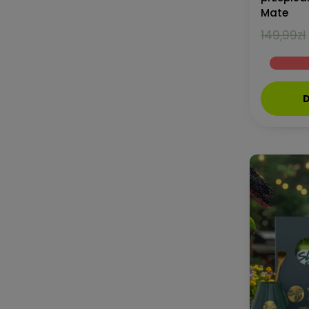
Mate
149,99
zł
D