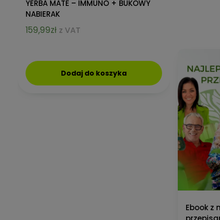
ZESTAW PREZENTOWY YERBA MATE –
YERBA MAT
IMMUNO HEALTH + BUKOWY
BUKOWY N
NABIERAK
159,99
zł
245,90
zł
z VAT
Dodaj do koszyka
Ebook z 
przepisa