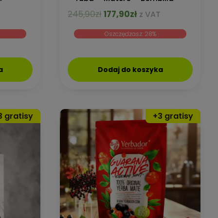
na
Pierwotna
Aktualna
245,90
zł
177,90
zł
z VAT
cena
cena
Oszczędzasz: 28%
:
wynosiła:
wynosi:
.
245,90zł.
177,90zł.
a
Dodaj do koszyka