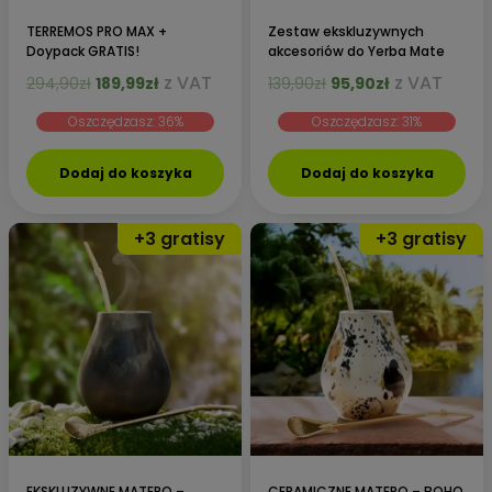
TERREMOS PRO MAX +
Zestaw ekskluzywnych
Doypack GRATIS!
akcesoriów do Yerba Mate
Pierwotna
Aktualna
Pierwotna
Aktualna
z VAT
z VAT
294,90
zł
189,99
zł
139,90
zł
95,90
zł
cena
cena
cena
cena
Oszczędzasz: 36%
Oszczędzasz: 31%
wynosiła:
wynosi:
wynosiła:
wynosi:
294,90zł.
189,99zł.
139,90zł.
95,90zł.
Dodaj do koszyka
Dodaj do koszyka
EKSKLUZYWNE MATERO –
CERAMICZNE MATERO – BOHO