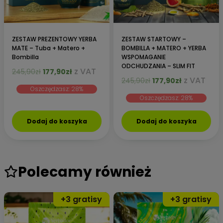
ZESTAW PREZENTOWY YERBA
ZESTAW STARTOWY –
MATE – Tuba + Matero +
BOMBILLA + MATERO + YERBA
Bombilla
WSPOMAGANIE
ODCHUDZANIA – SLIM FIT
Pierwotna
Aktualna
z VAT
245,90
zł
177,90
zł
Pierwotna
Aktualna
z VAT
cena
cena
245,90
zł
177,90
zł
Oszczędzasz: 28%
cena
cena
wynosiła:
wynosi:
Oszczędzasz: 28%
wynosiła:
wynosi:
245,90zł.
177,90zł.
245,90zł.
177,90zł.
Dodaj do koszyka
Dodaj do koszyka
Polecamy również