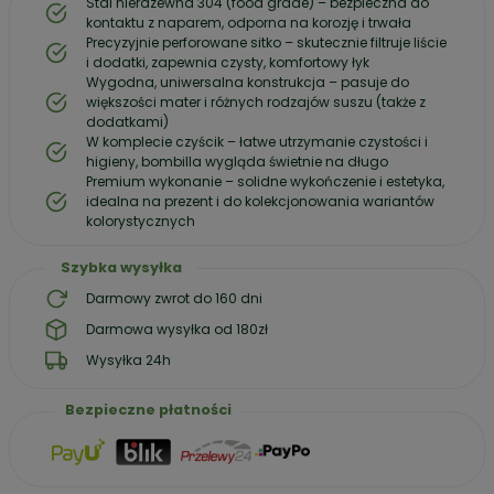
Stal nierdzewna 304 (food grade) – bezpieczna do
kontaktu z naparem, odporna na korozję i trwała
Precyzyjnie perforowane sitko – skutecznie filtruje liście
i dodatki, zapewnia czysty, komfortowy łyk
Wygodna, uniwersalna konstrukcja – pasuje do
większości mater i różnych rodzajów suszu (także z
dodatkami)
W komplecie czyścik – łatwe utrzymanie czystości i
higieny, bombilla wygląda świetnie na długo
Premium wykonanie – solidne wykończenie i estetyka,
idealna na prezent i do kolekcjonowania wariantów
kolorystycznych
Szybka wysyłka
Darmowy zwrot do 160 dni
Darmowa wysyłka od 180zł
Wysyłka 24h
Bezpieczne płatności