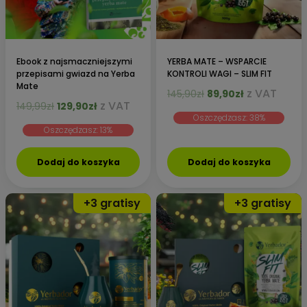
Ebook z najsmaczniejszymi
YERBA MATE – WSPARCIE
przepisami gwiazd na Yerba
KONTROLI WAGI – SLIM FIT
Mate
Pierwotna
Aktualna
z VAT
145,90
zł
89,90
zł
Pierwotna
Aktualna
z VAT
149,99
zł
129,90
zł
cena
cena
cena
cena
Oszczędzasz: 38%
wynosiła:
wynosi:
Oszczędzasz: 13%
wynosiła:
wynosi:
145,90zł.
89,90zł.
149,99zł.
129,90zł.
Dodaj do koszyka
Dodaj do koszyka