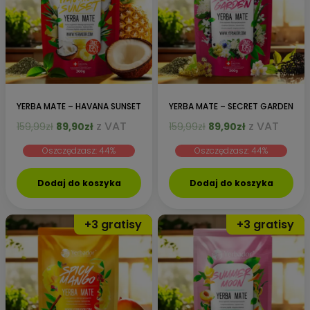
YERBA MATE – HAVANA SUNSET
YERBA MATE – SECRET GARDEN
Pierwotna
Aktualna
Pierwotna
Aktualna
z VAT
z VAT
159,99
zł
89,90
zł
159,99
zł
89,90
zł
cena
cena
cena
cena
Oszczędzasz: 44%
Oszczędzasz: 44%
wynosiła:
wynosi:
wynosiła:
wynosi:
159,99zł.
89,90zł.
159,99zł.
89,90zł.
Dodaj do koszyka
Dodaj do koszyka