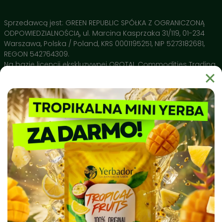
Sprzedawcą jest: GREEN REPUBLIC SPÓŁKA Z OGRANICZONĄ
ODPOWIEDZIALNOŚCIĄ, ul. Marcina Kasprzaka 31/119, 01-234
Warszawa, Polska / Poland, KRS 0001195251, NIP 5273182681,
REGON 542764309.
Na bazie licencji ekskluzywnej OROTAL Commodities Trading
SA Avenue de Champel 29 , 1206 Geneve, Switzerland
Dlaczego warto wybrać Yerbador?
Yerbador Mate to produkt natury uprawiany w regionie Rio
Grande do Sul i spełniający najsurowsze normy czystości
sanitarnej. Nasz surowiec badany jest pod kątem czystości
biochemicznej, a produkty takie jak naczynia ceramiczne
Matero by Yerbador Proeko 2.0 szkliwione są w Europie bez
kadmu, ołowiu i molibdenu, dając najwyższą możliwą w
Europie jakość, a także bezpieczeństwo stosowania.