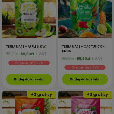
YERBA MATE – APPLE & KIWI
YERBA MATE – CACTUS CON
LIMON
Pierwotna
Aktualna
z VAT
159,99
zł
89,90
zł
Pierwotna
Aktualna
z VAT
cena
cena
159,99
zł
99,90
zł
Oszczędzasz: 44%
cena
cena
wynosiła:
wynosi:
Oszczędzasz: 38%
wynosiła:
wynosi:
159,99zł.
89,90zł.
159,99zł.
99,90zł.
Dodaj do koszyka
Dodaj do koszyka