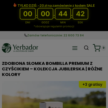
Przejdź
TYLKO DZIŚ: -20 zł na zamówienie z kodem SALE
do
00
00
44
41
treści
:
:
:
DNI
GODZ
MIN
SEK
*obowiązuje regulamin promocji
Zamów telefonicznie: 22 600 73 84
0
ZDOBIONA SŁOMKA BOMBILLA PREMIUM Z
CZYŚCIKIEM – KOLEKCJA JUBILERSKA | RÓŻNE
KOLORY