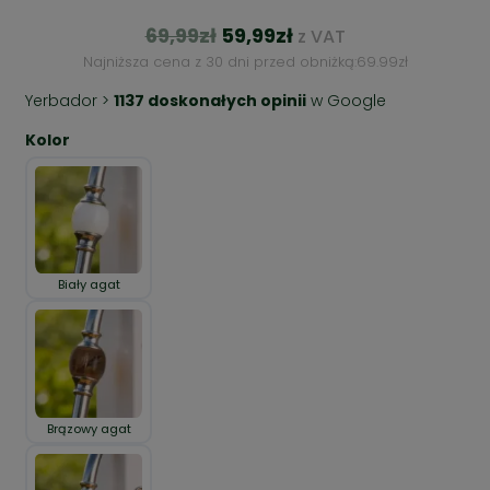
69,99
zł
59,99
zł
z VAT
Najniższa cena z 30 dni przed obniżką:
69.99
zł
Yerbador >
1137 doskonałych opinii
w Google
Kolor
Biały agat
Brązowy agat