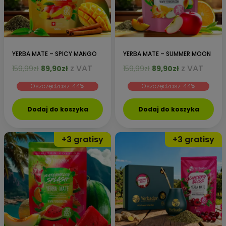
YERBA MATE – SPICY MANGO
YERBA MATE – SUMMER MOON
Pierwotna
Aktualna
Pierwotna
Aktualna
z VAT
z VAT
159,99
zł
89,90
zł
159,99
zł
89,90
zł
cena
cena
cena
cena
Oszczędzasz: 44%
Oszczędzasz: 44%
wynosiła:
wynosi:
wynosiła:
wynosi:
159,99zł.
89,90zł.
159,99zł.
89,90zł.
Dodaj do koszyka
Dodaj do koszyka