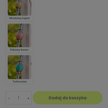
Miodowy topaz
Różowy kwarc
Turkusowy
ilość
Dodaj do koszyka
Zdobiona
Słomka