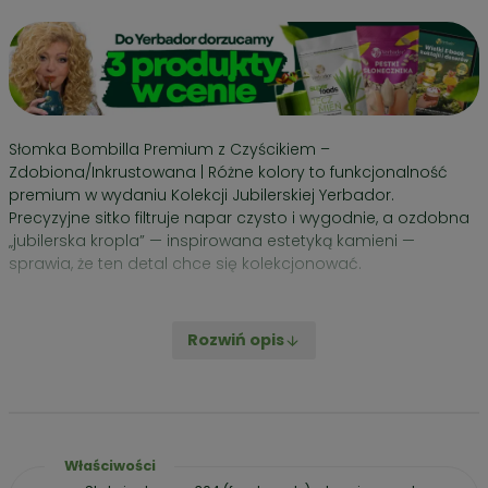
Bombilla
Premium
z
Czyścikiem
–
KOLEKCJA
JUBILERSKA
Słomka Bombilla Premium z Czyścikiem –
|
Zdobiona/Inkrustowana | Różne kolory to funkcjonalność
Różne
premium w wydaniu Kolekcji Jubilerskiej Yerbador.
kolory
Precyzyjne sitko filtruje napar czysto i wygodnie, a ozdobna
„jubilerska kropla” — inspirowana estetyką kamieni —
sprawia, że ten detal chce się kolekcjonować.
Rozwiń opis
Właściwości