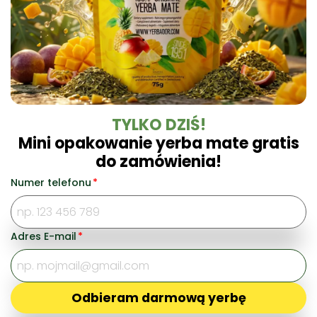
TYLKO DZIŚ!
Mini opakowanie yerba mate gratis
Właścicielem marki Yerbador Organic jest
do zamówienia!
szwajcarski koncern handlowy OROTAL
Commodities Trading SA z Genewy.
Numer telefonu
*
© Yerbador 2025 Wszelkie prawa zastrzeżone
Adres E-mail
*
Płacisz bezpiecznie z:
Odbieram darmową yerbę