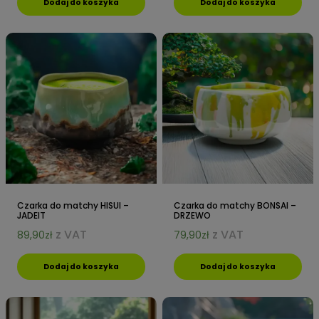
a
2
Dodaj do koszyka
Dodaj do koszyka
:
9
1
,
5
9
9
0
,
z
9
ł
9
.
z
ł
.
Czarka do matchy HISUI –
Czarka do matchy BONSAI –
JADEIT
DRZEWO
z VAT
z VAT
89,90
zł
79,90
zł
Dodaj do koszyka
Dodaj do koszyka