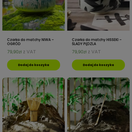
Czarka do matchy NIWA –
Czarka do matchy HISSEKI –
OGRÓD
ŚLADY PĘDZLA
z VAT
z VAT
79,90
zł
79,90
zł
Dodaj do koszyka
Dodaj do koszyka