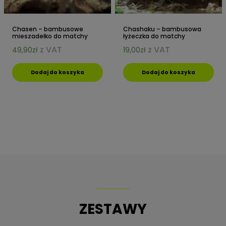
Chasen – bambusowe
Chashaku – bambusowa
mieszadełko do matchy
łyżeczka do matchy
z VAT
z VAT
49,90
zł
19,00
zł
Dodaj do koszyka
Dodaj do koszyka
ZESTAWY