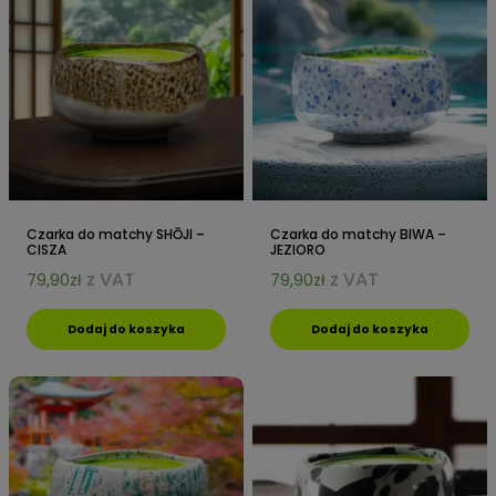
Czarka do matchy SHŌJI –
Czarka do matchy BIWA –
CISZA
JEZIORO
z VAT
z VAT
79,90
zł
79,90
zł
Dodaj do koszyka
Dodaj do koszyka