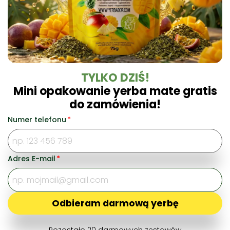
TYLKO DZIŚ!
Mini opakowanie yerba mate gratis
do zamówienia!
Właścicielem marki Yerbador Organic jest
szwajcarski koncern handlowy OROTAL
Numer telefonu
*
Commodities Trading SA z Genewy.
© Yerbador 2025 Wszelkie prawa zastrzeżone
Adres E-mail
*
Płacisz bezpiecznie z:
Odbieram darmową yerbę