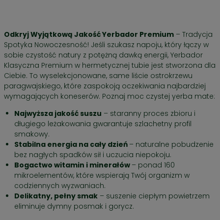
Odkryj Wyjątkową Jakość Yerbador Premium
– Tradycja
Spotyka Nowoczesność! Jeśli szukasz napoju, który łączy w
sobie czystość natury z potężną dawką energii, Yerbador
Klasyczna Premium w hermetycznej tubie jest stworzona dla
Ciebie. To wyselekcjonowane, same liście ostrokrzewu
paragwajskiego, które zaspokoją oczekiwania najbardziej
wymagających koneserów. Poznaj moc czystej yerba mate:
Najwyższa jakość suszu
– staranny proces zbioru i
długiego leżakowania gwarantuje szlachetny profil
smakowy.
Stabilna energia na cały dzień
– naturalne pobudzenie
bez nagłych spadków sił i uczucia niepokoju.
Bogactwo witamin i minerałów
– ponad 160
mikroelementów, które wspierają Twój organizm w
codziennych wyzwaniach.
Delikatny, pełny smak
– suszenie ciepłym powietrzem
eliminuje dymny posmak i gorycz.