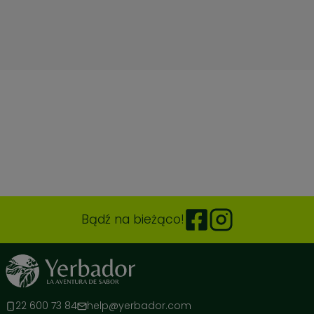
🔬
Gwarancja bezpieczeństwa
– jako nieliczni posiadamy
certyfikat
Narodowego Instytutu Leków
.
⚡
Stabilny rytm
– energia, która nie znika nagle, pozwalając
Ci działać na najwyższych obrotach przez wiele godzin.
Dołącz do ponad ćwierć miliona zadowolonych klientów i
poczuj różnicę, którą doceniają profesjonaliści.
🌿🤝
Bądź na bieżąco!
22 600 73 84
help@yerbador.com