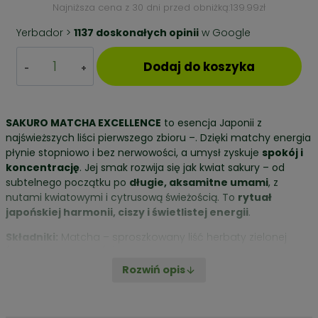
cena
cena
Najniższa cena z 30 dni przed obniżką:
139.99
zł
wynosiła:
wynosi:
Yerbador >
1137 doskonałych opinii
w Google
139,99zł.
99,99zł.
ilość
Dodaj do koszyka
Sakuro
Matcha
Excellence
40g
SAKURO MATCHA EXCELLENCE
to esencja Japonii z
najświeższych liści pierwszego zbioru –
. Dzięki matchy
energia
płynie stopniowo i bez nerwowości, a umysł zyskuje
spokój i
koncentrację
. Jej smak rozwija się jak kwiat sakury – od
subtelnego początku po
długie, aksamitne umami
, z
nutami kwiatowymi i cytrusową świeżością. To
rytuał
japońskiej harmonii, ciszy i świetlistej energii
.
Składniki:
Matcha – sproszkowany liść herbaty zielonej
(Camellia sinensis (L.) Kuntze
Rozwiń opis
Cena / 100g – 249,75 zł