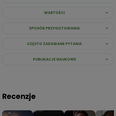
WARTOŚCI
Dlaczego warto wybrać Yerbador Premium?
✔️
Najwyższa jakość suszu
– Same liście (sin palo)
SPOSÓB PRZYGOTOWANIA
poddane starannemu procesowi leżakowania, co
gwarantuje szlachetny i głęboki profil smakowy.
CZĘSTO ZADAWANE PYTANIA
✔️
Stabilna energia bez „zjazdu”
– Naturalna kofeina
uwalnia się stopniowo, zapewniając jasność umysłu i siłę do
działania przez wiele godzin.
PUBLIKACJE NAUKOWE
✔️
Innowacja: Suszenie powietrzem
– Nasz susz
przygotowujemy bez użycia dymu i ognia, dzięki czemu jest
łagodny dla żołądka i pozbawiony goryczy.
✔️
Bogactwo ponad 160 składników
– Dostarczasz
organizmowi niezbędne witaminy z grupy B oraz minerały
Recenzje
takie jak magnez, potas i cynk.
✔️
Hermetyczna tuba ochronna
– Specjalne opakowanie
gwarantuje, że yerba zachowa 100% aromatu i świeżości od
pierwszego do ostatniego otwarcia.