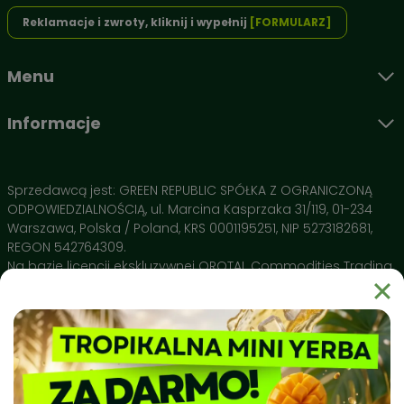
Reklamacje i zwroty, kliknij i wypełnij
[FORMULARZ]
Poznaj architekturę smaku i działania Yerbador 🌿
To nie jest przypadkowy susz. Każdy liść w wersji Premium
Menu
został wyselekcjonowany tak, aby dostarczyć Ci maksimum
energii przy zachowaniu aksamitnego smaku.
Informacje
Składniki aktywne:
Yerba Mate (Czyste liście) 🍃
– Nasza baza i jedyny
składnik. Suszona wyłącznie gorącym powietrzem, co
Sprzedawcą jest: GREEN REPUBLIC SPÓŁKA Z OGRANICZONĄ
gwarantuje brak dymnego posmaku i stabilne
ODPOWIEDZIALNOŚCIĄ, ul. Marcina Kasprzaka 31/119, 01-234
pobudzenie bez obciążania żołądka.
Warszawa, Polska / Poland, KRS 0001195251, NIP 5273182681,
Brak pyłu i łodyg 💎
– Dzięki rygorystycznej selekcji pijesz
REGON 542764309.
czysty napar, który nie zatyka bombilli i oddaje 100%
Na bazie licencji ekskluzywnej OROTAL Commodities Trading
swoich właściwości przy każdym zalaniu.
SA Avenue de Champel 29 , 1206 Geneve, Switzerland
Naturalne Polifenole 🔬
– Wysokie stężenie
antyoksydantów potwierdzone przez Narodowy Instytut
Leków wspiera ochronę Twojego DNA i pomaga w
Dlaczego warto wybrać Yerbador?
regeneracji organizmu.
Yerbador Mate to produkt natury uprawiany w regionie Rio
Grande do Sul i spełniający najsurowsze normy czystości