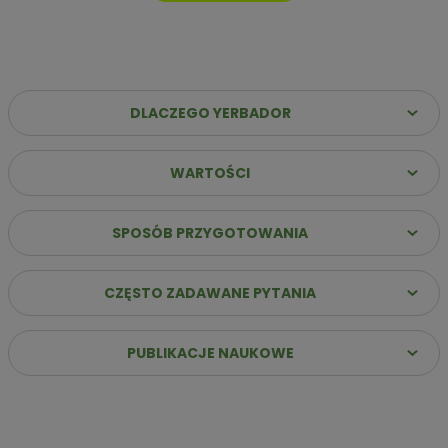
DLACZEGO YERBADOR
WARTOŚCI
Dlaczego warto wybrać Yerbador Premium?
✔️
Najwyższa jakość suszu
– Same liście (sin palo)
SPOSÓB PRZYGOTOWANIA
poddane starannemu procesowi leżakowania, co
gwarantuje szlachetny i głęboki profil smakowy.
CZĘSTO ZADAWANE PYTANIA
✔️
Stabilna energia bez „zjazdu”
– Naturalna kofeina
uwalnia się stopniowo, zapewniając jasność umysłu i siłę do
działania przez wiele godzin.
PUBLIKACJE NAUKOWE
✔️
Innowacja: Suszenie powietrzem
– Nasz susz
przygotowujemy bez użycia dymu i ognia, dzięki czemu jest
łagodny dla żołądka i pozbawiony goryczy.
✔️
Bogactwo ponad 160 składników
– Dostarczasz