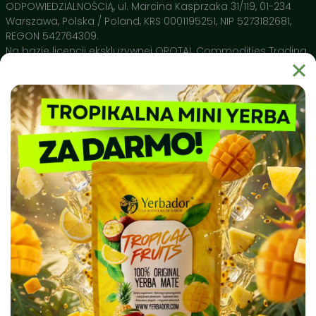
Naturalne Polifenole 🔬
– Wysokie stężenie
ODPOWIEDZIALNOŚCIĄ, ul. Marcina Kasprzaka 31/119, 01-234
antyoksydantów potwierdzone przez Narodowy Instytut
Warszawa, Polska / Poland, KRS 0001195251, NIP 5273182681,
Leków wspiera ochronę Twojego DNA i pomaga w
REGON 542764309.
regeneracji organizmu.
Na bazie licencji ekskluzywnej OROTAL Commodities Trading
SA Avenue de Champel 29 , 1206 Geneve, Switzerland
Dlaczego warto wybrać Yerbador?
Yerbador Mate to produkt natury uprawiany w regionie Rio
Grande do Sul i spełniający najsurowsze normy czystości
sanitarnej. Nasz surowiec badany jest pod kątem czystości
biochemicznej, a produkty takie jak naczynia ceramiczne
Matero by Yerbador Proeko 2.0 szkliwione są w Europie bez
kadmu, ołowiu i molibdenu, dając najwyższą możliwą w
Europie jakość, a także bezpieczeństwo stosowania.
⭐
Jak przygotować Yerbe w 4 prostych krokach?
✔️
Krok 1: Wypełnij naczynie