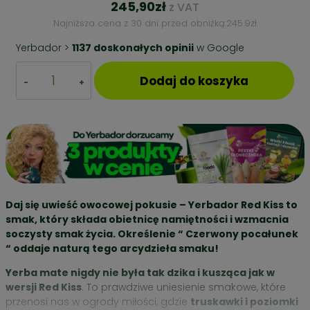
245,90
zł
z VAT
Najniższa cena z 30 dni przed obniżką:
245.9
zł
Yerbador >
1137 doskonałych opinii
w Google
ilość
Dodaj do koszyka
ZESTAW
PREZENTOWY
YERBA
MATE
–
RED
KISS
+
NABIERAK
Daj się uwieść owocowej pokusie – Yerbador Red Kiss to
BUKOWY
smak, który składa obietnicę namiętności i wzmacnia
soczysty smak życia. Określenie “ Czerwony pocałunek
“ oddaje naturą tego arcydzieła smaku!
Yerba mate nigdy nie była tak dzika i kusząca jak w
wersji Red Kiss
. To prawdziwe uniesienie smakowe, które
przenosi nas w ogrody miłości, gdzie
truskawki i poziomki