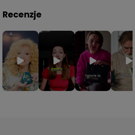
organizmowi niezbędne witaminy z grupy B oraz minerały
Recenzje
takie jak magnez, potas i cynk.
✔️
Hermetyczna tuba ochronna
– Specjalne opakowanie
gwarantuje, że yerba zachowa 100% aromatu i świeżości od
pierwszego do ostatniego otwarcia.
⭐Z ostatniej chwili: