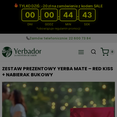
Przejdź
TYLKO DZIŚ: -20 zł na zamówienie z kodem SALE
do
00
00
44
42
treści
:
:
:
DNI
GODZ
MIN
SEK
*obowiązuje regulamin promocji
Zamów telefonicznie: 22 600 73 84
0
ZESTAW PREZENTOWY YERBA MATE – RED KISS
+ NABIERAK BUKOWY