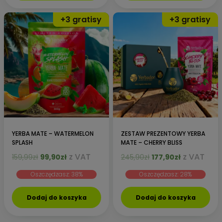
YERBA MATE – WATERMELON
ZESTAW PREZENTOWY YERBA
SPLASH
MATE – CHERRY BLISS
Pierwotna
Aktualna
Pierwotna
Aktualna
z VAT
z VAT
159,99
zł
99,90
zł
245,90
zł
177,90
zł
cena
cena
cena
cena
Oszczędzasz: 38%
Oszczędzasz: 28%
wynosiła:
wynosi:
wynosiła:
wynosi:
159,99zł.
99,90zł.
245,90zł.
177,90zł.
Dodaj do koszyka
Dodaj do koszyka