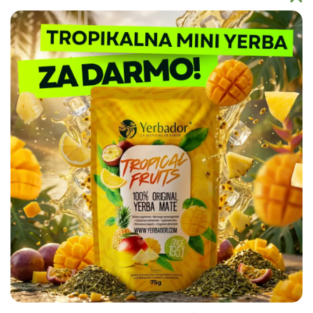
Dlaczego warto wybrać Yerbador?
Yerbador Mate to produkt natury uprawiany w regionie Rio
Grande do Sul i spełniający najsurowsze normy czystości
sanitarnej. Nasz surowiec badany jest pod kątem czystości
biochemicznej, a produkty takie jak naczynia ceramiczne
Matero by Yerbador Proeko 2.0 szkliwione są w Europie bez
kadmu, ołowiu i molibdenu, dając najwyższą możliwą w
Europie jakość, a także bezpieczeństwo stosowania.