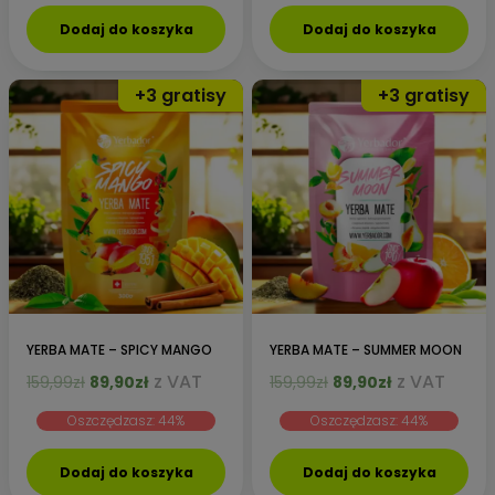
159,99zł.
89,90zł.
159,99zł.
89,90zł.
Dodaj do koszyka
Dodaj do koszyka
YERBA MATE – SPICY MANGO
YERBA MATE – SUMMER MOON
Pierwotna
Aktualna
Pierwotna
Aktualna
z VAT
z VAT
159,99
zł
89,90
zł
159,99
zł
89,90
zł
cena
cena
cena
cena
Oszczędzasz: 44%
Oszczędzasz: 44%
wynosiła:
wynosi:
wynosiła:
wynosi:
159,99zł.
89,90zł.
159,99zł.
89,90zł.
Dodaj do koszyka
Dodaj do koszyka