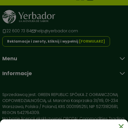
22 600 73 84
help@yerbador.com
Reklamacje i zwroty, kliknij i wypełnij
[FORMULARZ]
Menu
Informacje
Sprzedawcą jest: GREEN REPUBLIC SPÓŁKA Z OGRANICZONĄ
ODPOWIEDZIALNOŚCIĄ, ul. Marcina Kasprzaka 31/119, 01-234
Warszawa, Polska / Poland, KRS 0001195251, NIP 5273182681,
REGON 542764309.
Na bazie licencji ekskluzywnej OROTAL Commodities Trading
SA Avenue de Champel 29 , 1206 Geneve, Switzerland