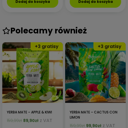
Dodaj do koszyka
Dodaj do koszyka
Polecamy również
YERBA MATE – APPLE & KIWI
YERBA MATE – CACTUS CON
LIMON
Pierwotna
Aktualna
z VAT
159,99
zł
89,90
zł
Pierwotna
Aktualna
z VAT
cena
cena
159,99
zł
99,90
zł