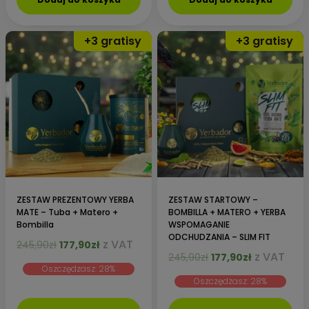
ZESTAW PREZENTOWY YERBA
ZESTAW STARTOWY –
MATE – Tuba + Matero +
BOMBILLA + MATERO + YERBA
Bombilla
WSPOMAGANIE
ODCHUDZANIA – SLIM FIT
Pierwotna
Aktualna
z VAT
245,90
zł
177,90
zł
Pierwotna
Aktualna
z VAT
cena
cena
245,90
zł
177,90
zł
Oszczędzasz: 28%
cena
cena
wynosiła:
wynosi:
Oszczędzasz: 28%
wynosiła:
wynosi:
245,90zł.
177,90zł.
245,90zł.
177,90zł.