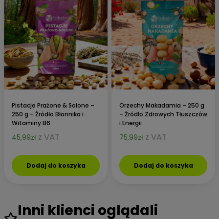
Pistacje Prażone & Solone –
Orzechy Makadamia – 250 g
250 g – Źródło Błonnika i
– Źródło Zdrowych Tłuszczów
Witaminy B6
i Energii
z VAT
z VAT
45,99
zł
75,99
zł
Dodaj do koszyka
Dodaj do koszyka
Inni klienci oglądali