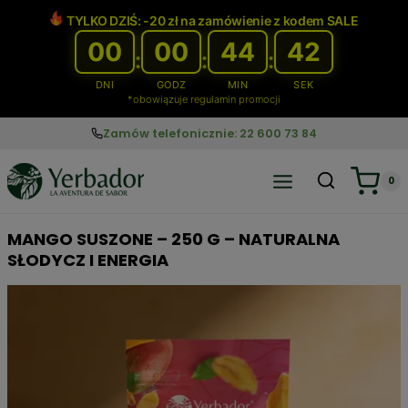
Przejdź
TYLKO DZIŚ: -20 zł na zamówienie z kodem SALE
do
00
00
44
41
treści
:
:
:
DNI
GODZ
MIN
SEK
*obowiązuje regulamin promocji
Zamów telefonicznie: 22 600 73 84
0
MANGO SUSZONE – 250 G – NATURALNA
SŁODYCZ I ENERGIA