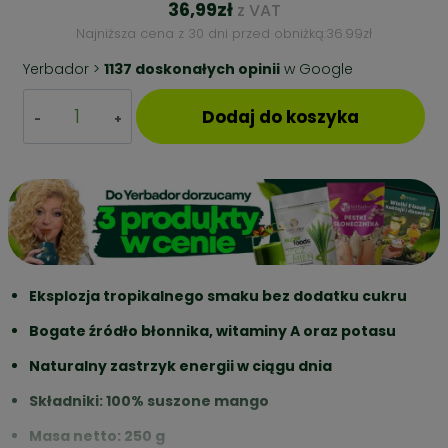
36,99
zł
z VAT
Najniższa cena z 30 dni przed obniżką:
36.99
zł
Yerbador >
1137 doskonałych opinii
w Google
ilość
Dodaj do koszyka
Mango
Suszone
–
250
g
–
Naturalna
Słodycz
i
Eksplozja tropikalnego smaku bez dodatku cukru
Energia
Bogate źródło błonnika, witaminy A oraz potasu
Naturalny zastrzyk energii w ciągu dnia
Składniki: 100% suszone mango
Masa netto: 250 g