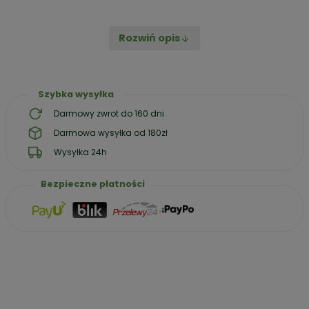
Mango Suszone Yerbador
to słońce zamknięte w każdym
plastrze. Mięsiste, idealnie elastyczne i intensywnie słodkie
Rozwiń opis
owoce, które dojrzewały w pełnym słońcu, by oddać Ci to,
co w naturze najlepsze. To nie jest zwykły susz – to esencja
tropików, która momentalnie poprawia nastrój i zaspokaja
ochotę na słodycze w najzdrowszy możliwy sposób.
Szybka wysyłka
Darmowy zwrot do 160 dni
Cena / 100g – 9,2 zł
Darmowa wysyłka od 180zł
Wysyłka 24h
Bezpieczne płatności