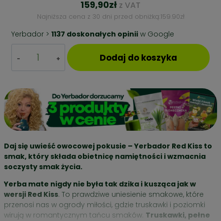
159,90
zł
z VAT
Najniższa cena z 30 dni przed obniżką:
159.90
zł
Yerbador >
1137 doskonałych opinii
w Google
ilość
Dodaj do koszyka
YERBA
MATE
–
RED
KISS
300g
+
NABIERAK
BUKOWY
Daj się uwieść owocowej pokusie – Yerbador Red Kiss to
smak, który składa obietnicę namiętności i wzmacnia
soczysty smak życia.
Yerba mate nigdy nie była tak dzika i kusząca jak w
wersji Red Kiss
. To prawdziwe uniesienie smakowe, które
przenosi nas w ogrody miłości, gdzie truskawki i poziomki
wirują w romantycznym tańcu smaków.
Truskawki, pełne