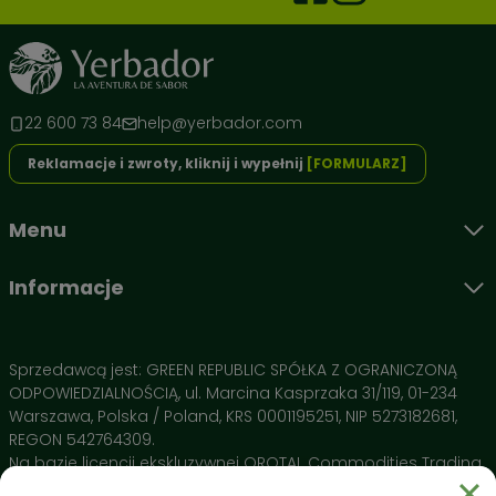
22 600 73 84
help@yerbador.com
Reklamacje i zwroty, kliknij i wypełnij
[FORMULARZ]
Poznaj architekturę smaku i działania Yerbador 🌿
To nie jest przypadkowy susz. Każdy liść w wersji Premium
Menu
został wyselekcjonowany tak, aby dostarczyć Ci maksimum
energii przy zachowaniu aksamitnego smaku.
Informacje
Składniki aktywne:
Yerba Mate (Czyste liście) 🍃
– Nasza baza i jedyny
składnik. Suszona wyłącznie gorącym powietrzem, co
Sprzedawcą jest: GREEN REPUBLIC SPÓŁKA Z OGRANICZONĄ
gwarantuje brak dymnego posmaku i stabilne
ODPOWIEDZIALNOŚCIĄ, ul. Marcina Kasprzaka 31/119, 01-234
pobudzenie bez obciążania żołądka.
Warszawa, Polska / Poland, KRS 0001195251, NIP 5273182681,
Brak pyłu i łodyg 💎
– Dzięki rygorystycznej selekcji pijesz
REGON 542764309.
czysty napar, który nie zatyka bombilli i oddaje 100%
Na bazie licencji ekskluzywnej OROTAL Commodities Trading
swoich właściwości przy każdym zalaniu.
SA Avenue de Champel 29 , 1206 Geneve, Switzerland