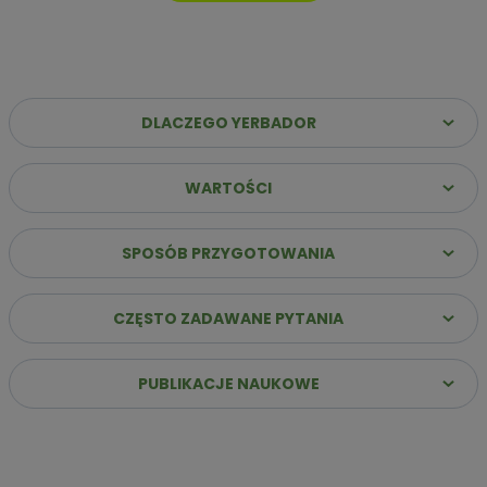
DLACZEGO YERBADOR
WARTOŚCI
Dlaczego warto wybrać Yerbador Premium?
✔️
Najwyższa jakość suszu
– Same liście (sin palo)
SPOSÓB PRZYGOTOWANIA
poddane starannemu procesowi leżakowania, co
gwarantuje szlachetny i głęboki profil smakowy.
CZĘSTO ZADAWANE PYTANIA
✔️
Stabilna energia bez „zjazdu”
– Naturalna kofeina
uwalnia się stopniowo, zapewniając jasność umysłu i siłę do
działania przez wiele godzin.
PUBLIKACJE NAUKOWE
✔️
Innowacja: Suszenie powietrzem
– Nasz susz
przygotowujemy bez użycia dymu i ognia, dzięki czemu jest
łagodny dla żołądka i pozbawiony goryczy.
✔️
Bogactwo ponad 160 składników
– Dostarczasz