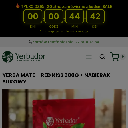
Przejdź
TYLKO DZIŚ: -20 zł na zamówienie z kodem SALE
do
00
00
44
42
treści
:
:
:
DNI
GODZ
MIN
SEK
*obowiązuje regulamin promocji
Zamów telefonicznie: 22 600 73 84
0
YERBA MATE – RED KISS 300G + NABIERAK
BUKOWY