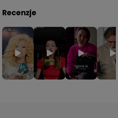
organizmowi niezbędne witaminy z grupy B oraz minerały
Recenzje
takie jak magnez, potas i cynk.
✔️
Hermetyczna tuba ochronna
– Specjalne opakowanie
gwarantuje, że yerba zachowa 100% aromatu i świeżości od
pierwszego do ostatniego otwarcia.
⭐Z ostatniej chwili: