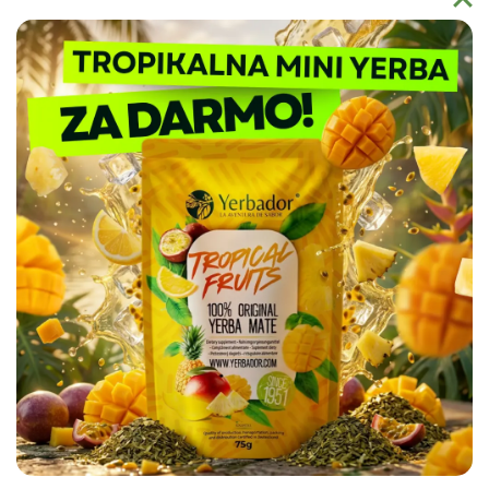
Naturalne Polifenole 🔬
– Wysokie stężenie
antyoksydantów potwierdzone przez Narodowy Instytut
Leków wspiera ochronę Twojego DNA i pomaga w
Dlaczego warto wybrać Yerbador?
regeneracji organizmu.
Yerbador Mate to produkt natury uprawiany w regionie Rio
Grande do Sul i spełniający najsurowsze normy czystości
sanitarnej. Nasz surowiec badany jest pod kątem czystości
biochemicznej, a produkty takie jak naczynia ceramiczne
Matero by Yerbador Proeko 2.0 szkliwione są w Europie bez
kadmu, ołowiu i molibdenu, dając najwyższą możliwą w
Europie jakość, a także bezpieczeństwo stosowania.
⭐
Jak przygotować Yerbe w 4 prostych krokach?
✔️
Krok 1: Wypełnij naczynie