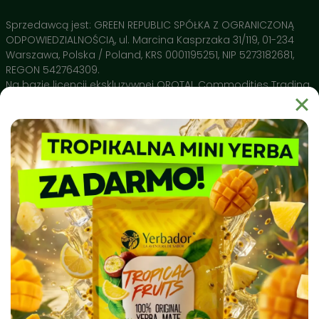
Składniki aktywne:
Sprzedawcą jest: GREEN REPUBLIC SPÓŁKA Z OGRANICZONĄ
ODPOWIEDZIALNOŚCIĄ, ul. Marcina Kasprzaka 31/119, 01-234
Yerba Mate (Czyste liście) 🍃
– Nasza baza i jedyny
Warszawa, Polska / Poland, KRS 0001195251, NIP 5273182681,
składnik. Suszona wyłącznie gorącym powietrzem, co
REGON 542764309.
gwarantuje brak dymnego posmaku i stabilne
Na bazie licencji ekskluzywnej OROTAL Commodities Trading
pobudzenie bez obciążania żołądka.
SA Avenue de Champel 29 , 1206 Geneve, Switzerland
Brak pyłu i łodyg 💎
– Dzięki rygorystycznej selekcji pijesz
czysty napar, który nie zatyka bombilli i oddaje 100%
swoich właściwości przy każdym zalaniu.
Naturalne Polifenole 🔬
– Wysokie stężenie
Dlaczego warto wybrać Yerbador?
antyoksydantów potwierdzone przez Narodowy Instytut
Yerbador Mate to produkt natury uprawiany w regionie Rio
Leków wspiera ochronę Twojego DNA i pomaga w
Grande do Sul i spełniający najsurowsze normy czystości
regeneracji organizmu.
sanitarnej. Nasz surowiec badany jest pod kątem czystości
biochemicznej, a produkty takie jak naczynia ceramiczne
Matero by Yerbador Proeko 2.0 szkliwione są w Europie bez
kadmu, ołowiu i molibdenu, dając najwyższą możliwą w
Europie jakość, a także bezpieczeństwo stosowania.