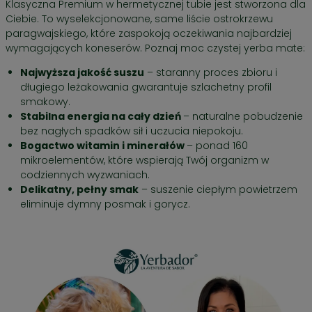
Klasyczna Premium w hermetycznej tubie jest stworzona dla
Ciebie. To wyselekcjonowane, same liście ostrokrzewu
paragwajskiego, które zaspokoją oczekiwania najbardziej
wymagających koneserów. Poznaj moc czystej yerba mate:
Najwyższa jakość suszu
– staranny proces zbioru i
długiego leżakowania gwarantuje szlachetny profil
smakowy.
Stabilna energia na cały dzień
– naturalne pobudzenie
bez nagłych spadków sił i uczucia niepokoju.
Bogactwo witamin i minerałów
– ponad 160
mikroelementów, które wspierają Twój organizm w
codziennych wyzwaniach.
Delikatny, pełny smak
– suszenie ciepłym powietrzem
eliminuje dymny posmak i gorycz.