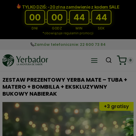
Przejdź
TYLKO DZIŚ: -20 zł na zamówienie z kodem SALE
do
00
00
44
43
treści
:
:
:
DNI
GODZ
MIN
SEK
*obowiązuje regulamin promocji
Zamów telefonicznie: 22 600 73 84
0
ZESTAW PREZENTOWY YERBA MATE – TUBA +
MATERO + BOMBILLA + EKSKLUZYWNY
BUKOWY NABIERAK