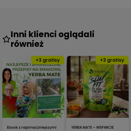
Inni klienci oglądali
również
⭐Z ostatniej chwili:
Narodowy Instytut Leków wydał
Certyfikat Jakości dla
Yerbador
w elitarnym programie
„Klaster Suplementów
Diety i Produktów Leczniczych „
. Państwowy Instytut
Badawczy potwierdził zawartość antyoksydantów.
Jesteśmy nr. 1 w Europie.
– udowodniono
czystość farmaceutyczną
–
Yerbador wspomaga spalać tłuszcze
i
wspiera
oczyszczanie
,
wspiera ochronę DNA
.
Jesteśmy dumni, służąc
Ebook z najsmaczniejszymi
250 000 klientom
YERBA MATE – WSPARCIE
. Yerbador