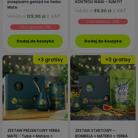
przepisami gwiazd na Yerba
KONTROLI WAGI – SLIM FIT
otrzymujesz z
Certyfikatem Jakości NIL
.
Mate
Pierwotna
Aktualna
z VAT
145,90
zł
89,90
zł
Pierwotna
Aktualna
z VAT
149,99
zł
129,90
zł
cena
cena
cena
cena
Oszczędzasz: 38%
wynosiła:
wynosi:
Oszczędzasz: 13%
wynosiła:
wynosi:
145,90zł.
89,90zł.
149,99zł.
129,90zł.
Dodaj do koszyka
Dodaj do koszyka
Wybór tych, którzy nie uznają
kompromisów ⭐
Yerbador to nie tylko najwyższa jakość liści – to społeczność
ZESTAW PREZENTOWY YERBA
ZESTAW STARTOWY –
ponad
250 000 świadomych osób
, które zamieniły nagłe
MATE – Tuba + Matero +
BOMBILLA + MATERO + YERBA