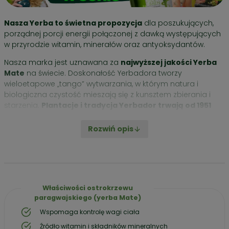
Nasza Yerba to świetna propozycja
dla poszukujących,
porządnej porcji energii połączonej z dawką występujących
w przyrodzie witamin, minerałów oraz antyoksydantów.
Nasza marka jest uznawana za
najwyższej jakości Yerba
ć
Mate
na świecie. Doskonałość Yerbadora tworzy
TAW
wieloetapowe „tango” wytwarzania, w którym natura i
ZENTOWY
biologiczna czystość mieszają się z kunsztem zbierania i
BA
starzenia.
Plantacje i tradycja Yerbador trwają od 1951
E
roku.
Rozwiń opis
a
Zestaw prezentowy Yerba Mate Yerbador w hermetycznej
tubie, naczynie Matero oraz Tradycyjna Bombilla od
ero
Yerbador:
– Suplement diety susz Yerba Mate od Yerbador w
billa
hermetycznej tubie
– Tuba
300 g netto.
Właściwości ostrokrzewu
kluzywny
paragwajskiego (yerba Mate)
-Tradycyjny Matero ceramiczne (kubek)
–
320 gram
kowy
Wspomaga kontrolę wagi ciała
pojemność 350 m
ierak
Źródło witamin i składników mineralnych