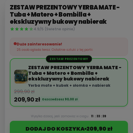
ZESTAW PREZENTOWY YERBA MATE -
Tuba + Matero + Bombilla +
ekskluzywny bukowy nabierak
4.9/5 (Swietne opinie)
Duże zainteresowanie!
25 osob oglada teraz. Ostatnie sztuki z tej partii.
ZESTAW PREZENTOWY
ZESTAW PREZENTOWY YERBA MATE -
Tuba + Matero + Bombilla +
ekskluzywny bukowy nabierak
Yerba mate + kubek + słomka + nabierak
299,90
zł
209,90
zł
Oszczedzasz
90,00
zł
Wysylka dzisiaj, jesli zamowisz w ciagu
11
:
33
:
39
DODAJ DO KOSZYKA
209,90 zł