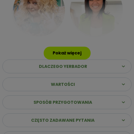
Pokaż więcej
DLACZEGO YERBADOR
WARTOŚCI
SPOSÓB PRZYGOTOWANIA
Dlaczego warto wybrać Yerbador Premium?
CZĘSTO ZADAWANE PYTANIA
✔️
Najwyższa jakość suszu
– Same liście (sin palo)
poddane starannemu procesowi leżakowania, co