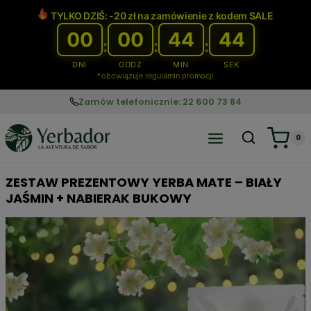
Przejdź
TYLKO DZIŚ: -20 zł na zamówienie z kodem SALE
do
00
00
44
43
treści
:
:
:
DNI
GODZ
MIN
SEK
*obowiązuje regulamin promocji
Zamów telefonicznie: 22 600 73 84
0
ZESTAW PREZENTOWY YERBA MATE – BIAŁY
JAŚMIN + NABIERAK BUKOWY