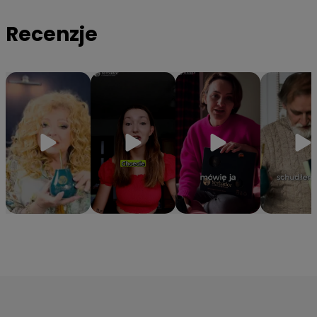
organizmowi niezbędne witaminy z grupy B oraz minerały
Recenzje
takie jak magnez, potas i cynk.
✔️
Hermetyczna tuba ochronna
– Specjalne opakowanie
gwarantuje, że yerba zachowa 100% aromatu i świeżości od
pierwszego do ostatniego otwarcia.
⭐Z ostatniej chwili: