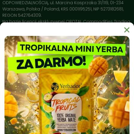
Naturalne Polifenole 🔬
– Wysokie stężenie
ODPOWIEDZIALNOŚCIĄ, ul. Marcina Kasprzaka 31/119, 01-234
antyoksydantów potwierdzone przez Narodowy Instytut
Warszawa, Polska / Poland, KRS 0001195251, NIP 5273182681,
Leków wspiera ochronę Twojego DNA i pomaga w
REGON 542764309.
regeneracji organizmu.
Na bazie licencji ekskluzywnej OROTAL Commodities Trading
SA Avenue de Champel 29 , 1206 Geneve, Switzerland
Dlaczego warto wybrać Yerbador?
Yerbador Mate to produkt natury uprawiany w regionie Rio
Grande do Sul i spełniający najsurowsze normy czystości
sanitarnej. Nasz surowiec badany jest pod kątem czystości
biochemicznej, a produkty takie jak naczynia ceramiczne
Matero by Yerbador Proeko 2.0 szkliwione są w Europie bez
kadmu, ołowiu i molibdenu, dając najwyższą możliwą w
Europie jakość, a także bezpieczeństwo stosowania.
⭐
Jak przygotować Yerbe w 4 prostych krokach?
✔️
Krok 1: Wypełnij naczynie