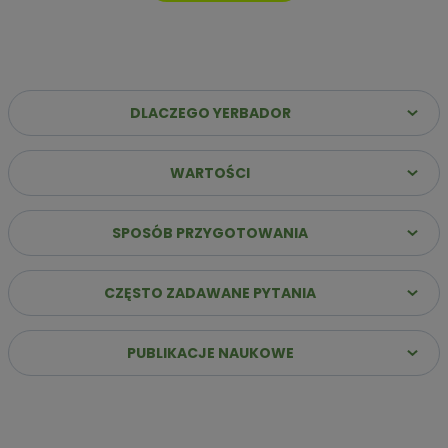
DLACZEGO YERBADOR
WARTOŚCI
Dlaczego warto wybrać Yerbador Premium?
✔️
Najwyższa jakość suszu
– Same liście (sin palo)
SPOSÓB PRZYGOTOWANIA
poddane starannemu procesowi leżakowania, co
gwarantuje szlachetny i głęboki profil smakowy.
CZĘSTO ZADAWANE PYTANIA
✔️
Stabilna energia bez „zjazdu”
– Naturalna kofeina
uwalnia się stopniowo, zapewniając jasność umysłu i siłę do
działania przez wiele godzin.
PUBLIKACJE NAUKOWE
✔️
Innowacja: Suszenie powietrzem
– Nasz susz
przygotowujemy bez użycia dymu i ognia, dzięki czemu jest
łagodny dla żołądka i pozbawiony goryczy.
✔️
Bogactwo ponad 160 składników
– Dostarczasz