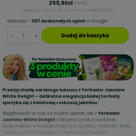
255,90
zł
z VAT
Najniższa cena z 30 dni przed obniżką:
255.9
zł
Yerbador >
1137 doskonałych opinii
w Google
ilość
Dodaj do koszyka
ZESTAW
PREZENTOWY
YERBA
MATE
–
BIAŁY
JAŚMIN
+
NABIERAK
Przeżyj chwilę carskiego luksusu z Yerbador Jasmine
BUKOWY
White Delight – delikatna elegancja białej herbaty
spotyka się z kwiatową rozkoszą jaśminu.
Wyjątkowość to coś, co trudno opisać, ale z
Yerbador
Jasmine White Delight
odkryjesz smak prawdziwej
doskonałości w najdelikatniejszym wydaniu Yerbador. Biała
herbata, symbol elegancji i delikatności carskich