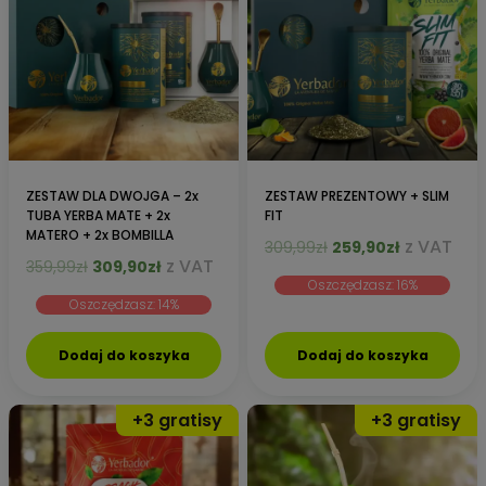
ZESTAW DLA DWOJGA – 2x
ZESTAW PREZENTOWY + SLIM
TUBA YERBA MATE + 2x
FIT
MATERO + 2x BOMBILLA
Pierwotna
Aktualna
z VAT
309,99
zł
259,90
zł
Pierwotna
Aktualna
z VAT
359,99
zł
309,90
zł
cena
cena
cena
cena
Oszczędzasz: 16%
wynosiła:
wynosi:
Oszczędzasz: 14%
wynosiła:
wynosi:
309,99zł.
259,90zł.
359,99zł.
309,90zł.
Dodaj do koszyka
Dodaj do koszyka