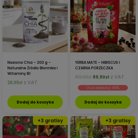
Nasiona Chia – 200 g –
YERBA MATE – HIBISCUS I
Naturalne Źródło Błonnika i
CZARNA PORZECZKA
Witaminy B1
Pierwotna
Aktualna
z VAT
159,99
zł
89,90
zł
z VAT
28,99
zł
cena
cena
Oszczędzasz: 44%
wynosiła:
wynosi:
159,99zł.
89,90zł.
Dodaj do koszyka
Dodaj do koszyka