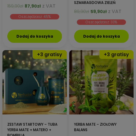
SZMARAGDOWA ZIELEŃ
Pierwotna
Aktualna
z VAT
159,90
zł
87,90
zł
Pierwotna
Aktualna
z VAT
cena
cena
89,90
zł
59,90
zł
Oszczędzasz: 45%
cena
cena
wynosiła:
wynosi:
Oszczędzasz: 33%
wynosiła:
wynosi:
159,90zł.
87,90zł.
89,90zł.
59,90zł.
Dodaj do koszyka
Dodaj do koszyka
ZESTAW STARTOWY – TUBA
YERBA MATE – ZIOŁOWY
YERBA MATE + MATERO +
BALANS
BOMBILLA