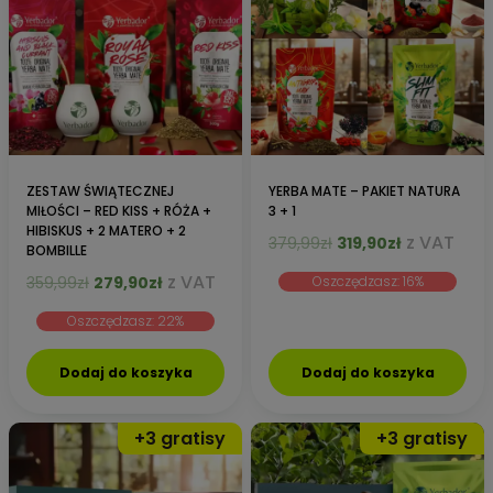
ZESTAW ŚWIĄTECZNEJ
YERBA MATE – PAKIET NATURA
MIŁOŚCI – RED KISS + RÓŻA +
3 + 1
HIBISKUS + 2 MATERO + 2
Pierwotna
Aktualna
z VAT
379,99
zł
319,90
zł
BOMBILLE
cena
cena
Pierwotna
Aktualna
z VAT
359,99
zł
279,90
zł
Oszczędzasz: 16%
wynosiła:
wynosi:
cena
cena
379,99zł.
319,90zł.
Oszczędzasz: 22%
wynosiła:
wynosi:
359,99zł.
279,90zł.
Dodaj do koszyka
Dodaj do koszyka