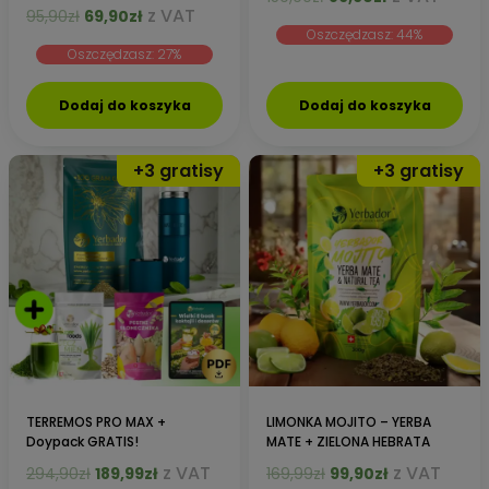
Pierwotna
Aktualna
z VAT
95,90
zł
69,90
zł
cena
cena
cena
cena
Oszczędzasz: 44%
wynosiła:
wynosi:
Oszczędzasz: 27%
wynosiła:
wynosi:
159,90zł.
89,90zł.
95,90zł.
69,90zł.
Dodaj do koszyka
Dodaj do koszyka
TERREMOS PRO MAX +
LIMONKA MOJITO – YERBA
Doypack GRATIS!
MATE + ZIELONA HEBRATA
Pierwotna
Aktualna
Pierwotna
Aktualna
z VAT
z VAT
294,90
zł
189,99
zł
169,99
zł
99,90
zł