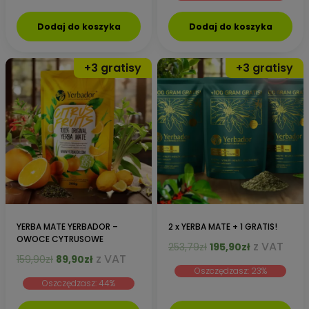
159,99zł.
87,90zł.
Dodaj do koszyka
Dodaj do koszyka
YERBA MATE YERBADOR –
2 x YERBA MATE + 1 GRATIS!
OWOCE CYTRUSOWE
Pierwotna
Aktualna
z VAT
253,79
zł
195,90
zł
Pierwotna
Aktualna
z VAT
159,90
zł
89,90
zł
cena
cena
cena
cena
Oszczędzasz: 23%
wynosiła:
wynosi:
Oszczędzasz: 44%
wynosiła:
wynosi:
253,79zł.
195,90zł.
159,90zł.
89,90zł.