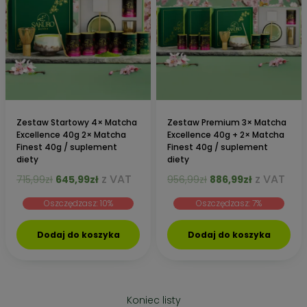
Zestaw Startowy 4× Matcha
Zestaw Premium 3× Matcha
Excellence 40g 2× Matcha
Excellence 40g + 2× Matcha
Finest 40g / suplement
Finest 40g / suplement
diety
diety
Pierwotna
Aktualna
Pierwotna
Aktualna
z VAT
z VAT
715,99
zł
645,99
zł
956,99
zł
886,99
zł
cena
cena
cena
cena
Oszczędzasz: 10%
Oszczędzasz: 7%
wynosiła:
wynosi:
wynosiła:
wynosi:
715,99zł.
645,99zł.
956,99zł.
886,99zł.
Dodaj do koszyka
Dodaj do koszyka
Koniec listy