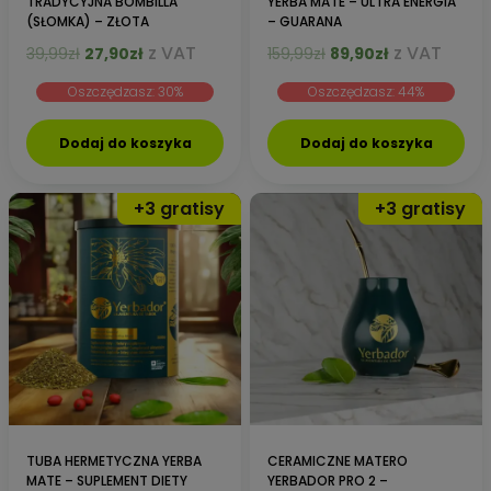
TRADYCYJNA BOMBILLA
YERBA MATE – ULTRA ENERGIA
(SŁOMKA) – ZŁOTA
– GUARANA
Pierwotna
Aktualna
Pierwotna
Aktualna
z VAT
z VAT
39,99
zł
27,90
zł
159,99
zł
89,90
zł
cena
cena
cena
cena
Oszczędzasz: 30%
Oszczędzasz: 44%
wynosiła:
wynosi:
wynosiła:
wynosi:
39,99zł.
27,90zł.
159,99zł.
89,90zł.
Dodaj do koszyka
Dodaj do koszyka
TUBA HERMETYCZNA YERBA
CERAMICZNE MATERO
MATE – SUPLEMENT DIETY
YERBADOR PRO 2 –