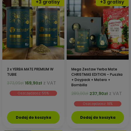
2 x YERBA MATE PREMIUM W
Mega Zestaw Yerba Mate
TUBIE
CHRISTMAS EDITION – Puszka
+ Doypack + Matero +
Pierwotna
Aktualna
z VAT
373,99
zł
169,90
zł
Bombilla
cena
cena
Pierwotna
Aktualna
z VAT
Oszczędzasz: 55%
289,90
zł
237,90
zł
wynosiła:
wynosi:
cena
cena
373,99zł.
169,90zł.
Oszczędzasz: 18%
wynosiła:
wynosi:
289,90zł.
237,90zł.
Dodaj do koszyka
Dodaj do koszyka