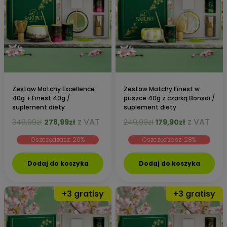
Zestaw Matchy Excellence
Zestaw Matchy Finest w
40g + Finest 40g /
puszce 40g z czarką Bonsai /
suplement diety
suplement diety
Pierwotna
Aktualna
Pierwotna
Aktualna
z VAT
z VAT
348,99
zł
278,99
zł
249,99
zł
179,90
zł
cena
cena
cena
cena
Oszczędzasz: 20%
Oszczędzasz: 28%
wynosiła:
wynosi:
wynosiła:
wynosi:
348,99zł.
278,99zł.
249,99zł.
179,90zł.
Dodaj do koszyka
Dodaj do koszyka