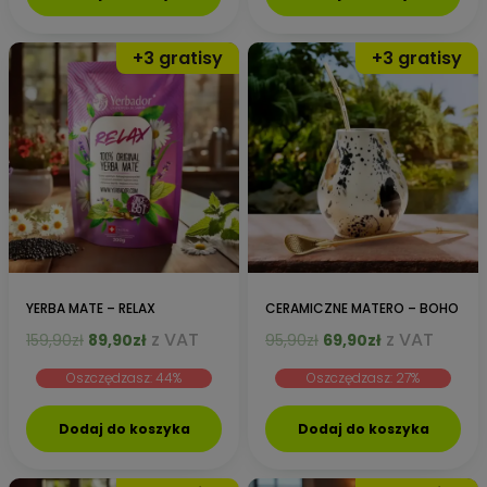
YERBA MATE – RELAX
CERAMICZNE MATERO – BOHO
Pierwotna
Aktualna
Pierwotna
Aktualna
z VAT
z VAT
159,90
zł
89,90
zł
95,90
zł
69,90
zł
cena
cena
cena
cena
Oszczędzasz: 44%
Oszczędzasz: 27%
wynosiła:
wynosi:
wynosiła:
wynosi:
159,90zł.
89,90zł.
95,90zł.
69,90zł.
Dodaj do koszyka
Dodaj do koszyka