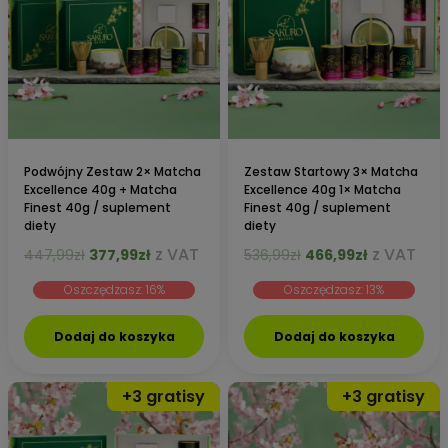
Podwójny Zestaw 2× Matcha
Zestaw Startowy 3× Matcha
Excellence 40g + Matcha
Excellence 40g 1× Matcha
Finest 40g / suplement
Finest 40g / suplement
diety
diety
Pierwotna
Aktualna
Pierwotna
Aktualna
z VAT
z VAT
447,99
zł
377,99
zł
536,99
zł
466,99
zł
cena
cena
cena
cena
Oszczędzasz: 16%
Oszczędzasz: 13%
wynosiła:
wynosi:
wynosiła:
wynosi:
447,99zł.
377,99zł.
536,99zł.
466,99zł.
Dodaj do koszyka
Dodaj do koszyka