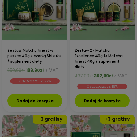
Zestaw Matchy Finest w
Zestaw 2× Matcha
puszce 40g z czarką Shizuku
Excellence 40g 1× Matcha
/ suplement diety
Finest 40g / suplement
diety
Pierwotna
Aktualna
z VAT
259,99
zł
189,90
zł
Pierwotna
Aktualna
z VAT
cena
cena
437,99
zł
367,99
zł
Oszczędzasz: 27%
cena
cena
wynosiła:
wynosi:
Oszczędzasz: 16%
wynosiła:
wynosi:
259,99zł.
189,90zł.
437,99zł.
367,99zł.
Dodaj do koszyka
Dodaj do koszyka