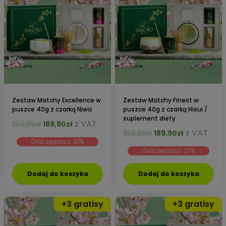
Zestaw Matchy Excellence w
Zestaw Matchy Finest w
puszce 40g z czarką Niwa
puszce 40g z czarką Hisui /
suplement diety
Pierwotna
Aktualna
z VAT
259,99
zł
189,90
zł
Pierwotna
Aktualna
z VAT
cena
cena
259,99
zł
189,90
zł
Oszczędzasz: 27%
cena
cena
wynosiła:
wynosi:
Oszczędzasz: 27%
wynosiła:
wynosi:
259,99zł.
189,90zł.
259,99zł.
189,90zł.
Dodaj do koszyka
Dodaj do koszyka