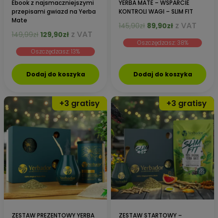
Ebook z najsmaczniejszymi
YERBA MATE – WSPARCIE
przepisami gwiazd na Yerba
KONTROLI WAGI – SLIM FIT
Mate
Pierwotna
Aktualna
z VAT
145,90
zł
89,90
zł
Pierwotna
Aktualna
z VAT
149,99
zł
129,90
zł
cena
cena
cena
cena
Oszczędzasz: 38%
wynosiła:
wynosi:
Oszczędzasz: 13%
wynosiła:
wynosi:
145,90zł.
89,90zł.
149,99zł.
129,90zł.
Dodaj do koszyka
Dodaj do koszyka
ZESTAW PREZENTOWY YERBA
ZESTAW STARTOWY –