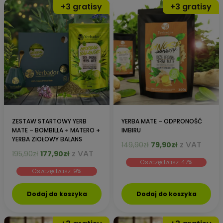
ZESTAW STARTOWY YERB
YERBA MATE – ODPRONOŚĆ
MATE – BOMBILLA + MATERO +
IMBIRU
YERBA ZIOŁOWY BALANS
Pierwotna
Aktualna
z VAT
149,90
zł
79,90
zł
Pierwotna
Aktualna
z VAT
195,90
zł
177,90
zł
cena
cena
cena
cena
Oszczędzasz: 47%
wynosiła:
wynosi:
Oszczędzasz: 9%
wynosiła:
wynosi:
149,90zł.
79,90zł.
195,90zł.
177,90zł.
Dodaj do koszyka
Dodaj do koszyka