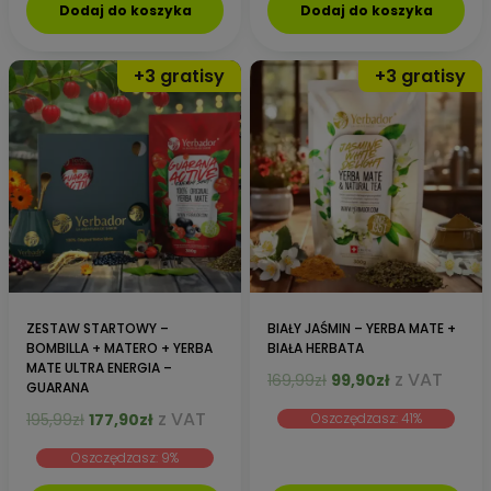
Dodaj do koszyka
Dodaj do koszyka
ZESTAW STARTOWY –
BIAŁY JAŚMIN – YERBA MATE +
BOMBILLA + MATERO + YERBA
BIAŁA HERBATA
MATE ULTRA ENERGIA –
Pierwotna
Aktualna
z VAT
169,99
zł
99,90
zł
GUARANA
cena
cena
Pierwotna
Aktualna
z VAT
195,99
zł
177,90
zł
Oszczędzasz: 41%
wynosiła:
wynosi:
cena
cena
169,99zł.
99,90zł.
Oszczędzasz: 9%
wynosiła:
wynosi:
195,99zł.
177,90zł.