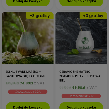
Dodaj do koszyka
Dodaj do koszyka
EKSKLUZYWNE MATERO –
CERAMICZNE MATERO
LAZUROWA GŁĘBIA OCEANU
YERBADOR PRO 2 – PERŁOWA
BIEL
Pierwotna
Aktualna
z VAT
109,90
zł
74,99
zł
Pierwotna
Aktualna
z VAT
cena
cena
95,90
zł
69,90
zł
Oszczędzasz: 32%
cena
cena
wynosiła:
wynosi:
Oszczędzasz: 27%
wynosiła:
wynosi:
109,90zł.
74,99zł.
95,90zł.
69,90zł.
Dodaj do koszyka
Dodaj do koszyka