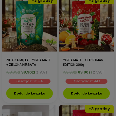
ZIELONA MIĘTA – YERBA MATE
YERBA MATE – CHRISTMAS
+ ZIELONA HERBATA
EDITION 300g
Pierwotna
Aktualna
Pierwotna
Aktualna
z VAT
z VAT
169,99
zł
99,90
zł
159,90
zł
89,90
zł
cena
cena
cena
cena
Oszczędzasz: 41%
Oszczędzasz: 44%
wynosiła:
wynosi:
wynosiła:
wynosi:
169,99zł.
99,90zł.
159,90zł.
89,90zł.
Dodaj do koszyka
Dodaj do koszyka