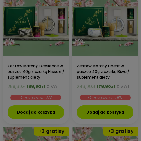
Zestaw Matchy Excellence w
Zestaw Matchy Finest w
puszce 40g z czarką Hisseki /
puszce 40g z czarką Biwa /
suplement diety
suplement diety
Pierwotna
Aktualna
Pierwotna
Aktualna
z VAT
z VAT
259,99
zł
189,90
zł
249,99
zł
179,90
zł
cena
cena
cena
cena
Oszczędzasz: 27%
Oszczędzasz: 28%
wynosiła:
wynosi:
wynosiła:
wynosi:
259,99zł.
189,90zł.
249,99zł.
179,90zł.
Dodaj do koszyka
Dodaj do koszyka