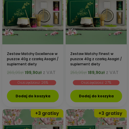
Zestaw Matchy Excellence w
Zestaw Matchy Finest w
puszce 40g z czarką Asagiri /
puszce 40g z czarką Asagiri /
suplement diety
suplement diety
Pierwotna
Aktualna
Pierwotna
Aktualna
z VAT
z VAT
269,99
zł
199,90
zł
259,99
zł
189,90
zł
cena
cena
cena
cena
Oszczędzasz: 26%
Oszczędzasz: 27%
wynosiła:
wynosi:
wynosiła:
wynosi:
269,99zł.
199,90zł.
259,99zł.
189,90zł.
Dodaj do koszyka
Dodaj do koszyka