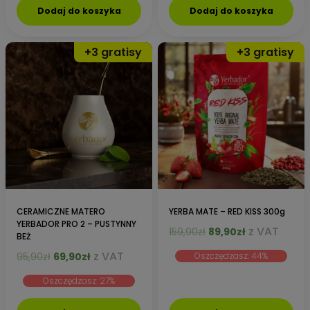
Dodaj do koszyka
Dodaj do koszyka
CERAMICZNE MATERO
YERBA MATE – RED KISS 300g
YERBADOR PRO 2 – PUSTYNNY
Pierwotna
Aktualna
z VAT
159,90
zł
89,90
zł
BEŻ
cena
cena
Pierwotna
Aktualna
z VAT
95,90
zł
69,90
zł
Oszczędzasz: 44%
wynosiła:
wynosi:
cena
cena
159,90zł.
89,90zł.
Oszczędzasz: 27%
wynosiła:
wynosi:
95,90zł.
69,90zł.