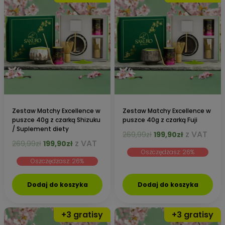
Zestaw Matchy Excellence w
Zestaw Matchy Excellence w
puszce 40g z czarką Shizuku
puszce 40g z czarką Fuji
/ Suplement diety
Pierwotna
Aktualna
z VAT
269,99
zł
199,90
zł
Pierwotna
Aktualna
z VAT
269,99
zł
199,90
zł
cena
cena
cena
cena
Oszczędzasz: 26%
wynosiła:
wynosi:
Oszczędzasz: 26%
wynosiła:
wynosi:
269,99zł.
199,90zł.
269,99zł.
199,90zł.
Dodaj do koszyka
Dodaj do koszyka