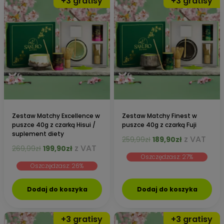
Zestaw Matchy Excellence w
Zestaw Matchy Finest w
puszce 40g z czarką Hisui /
puszce 40g z czarką Fuji
suplement diety
Pierwotna
Aktualna
z VAT
259,99
zł
189,90
zł
Pierwotna
Aktualna
z VAT
269,99
zł
199,90
zł
cena
cena
cena
cena
Oszczędzasz: 27%
wynosiła:
wynosi:
Oszczędzasz: 26%
wynosiła:
wynosi:
259,99zł.
189,90zł.
269,99zł.
199,90zł.
Dodaj do koszyka
Dodaj do koszyka