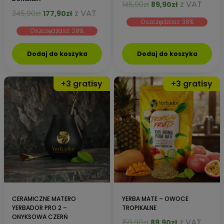
Pierwotna
Aktualna
z VAT
145,90
zł
89,90
zł
Pierwotna
Aktualna
z VAT
245,90
zł
177,90
zł
cena
cena
cena
cena
Oszczędzasz: 38%
wynosiła:
wynosi:
Oszczędzasz: 28%
wynosiła:
wynosi:
145,90zł.
89,90zł.
245,90zł.
177,90zł.
Dodaj do koszyka
Dodaj do koszyka
CERAMICZNE MATERO
YERBA MATE – OWOCE
YERBADOR PRO 2 –
TROPIKALNE
ONYKSOWA CZERŃ
Pierwotna
Aktualna
z VAT
159,90
zł
89,90
zł