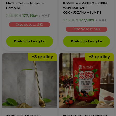
MATE – Tuba + Matero +
BOMBILLA + MATERO + YERBA
Bombilla
WSPOMAGANIE
ODCHUDZANIA – SLIM FIT
Pierwotna
Aktualna
z VAT
245,90
zł
177,90
zł
Pierwotna
Aktualna
z VAT
cena
cena
245,90
zł
177,90
zł
Oszczędzasz: 28%
cena
cena
wynosiła:
wynosi:
Oszczędzasz: 28%
wynosiła:
wynosi:
245,90zł.
177,90zł.
245,90zł.
177,90zł.
Dodaj do koszyka
Dodaj do koszyka