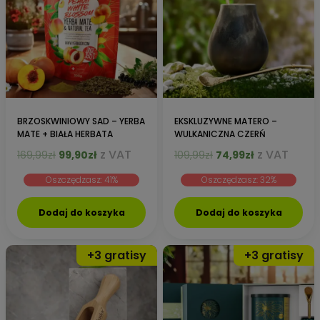
BRZOSKWINIOWY SAD – YERBA
EKSKLUZYWNE MATERO –
MATE + BIAŁA HERBATA
WULKANICZNA CZERŃ
Pierwotna
Aktualna
Pierwotna
Aktualna
z VAT
z VAT
169,99
zł
99,90
zł
109,99
zł
74,99
zł
cena
cena
cena
cena
Oszczędzasz: 41%
Oszczędzasz: 32%
wynosiła:
wynosi:
wynosiła:
wynosi:
169,99zł.
99,90zł.
109,99zł.
74,99zł.
Dodaj do koszyka
Dodaj do koszyka