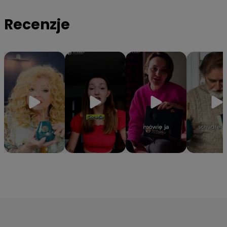
organizmowi niezbędne witaminy z grupy B oraz minerały
Recenzje
takie jak magnez, potas i cynk.
✔️
Hermetyczna tuba ochronna
– Specjalne opakowanie
gwarantuje, że yerba zachowa 100% aromatu i świeżości od
pierwszego do ostatniego otwarcia.
⭐Z ostatniej chwili: