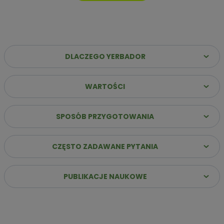
DLACZEGO YERBADOR
WARTOŚCI
Dlaczego warto wybrać Yerbador Premium?
✔️
Najwyższa jakość suszu
– Same liście (sin palo)
SPOSÓB PRZYGOTOWANIA
poddane starannemu procesowi leżakowania, co
gwarantuje szlachetny i głęboki profil smakowy.
CZĘSTO ZADAWANE PYTANIA
✔️
Stabilna energia bez „zjazdu”
– Naturalna kofeina
uwalnia się stopniowo, zapewniając jasność umysłu i siłę do
działania przez wiele godzin.
PUBLIKACJE NAUKOWE
✔️
Innowacja: Suszenie powietrzem
– Nasz susz
przygotowujemy bez użycia dymu i ognia, dzięki czemu jest
łagodny dla żołądka i pozbawiony goryczy.
✔️
Bogactwo ponad 160 składników
– Dostarczasz