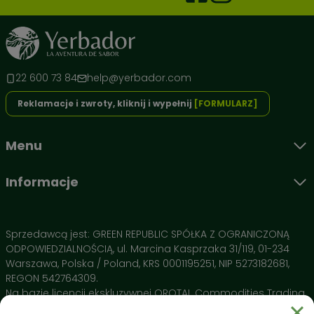
22 600 73 84
help@yerbador.com
Reklamacje i zwroty, kliknij i wypełnij
[FORMULARZ]
Poznaj architekturę smaku i działania Yerbador 🌿
To nie jest przypadkowy susz. Każdy liść w wersji Premium
Menu
został wyselekcjonowany tak, aby dostarczyć Ci maksimum
energii przy zachowaniu aksamitnego smaku.
Informacje
Składniki aktywne:
Yerba Mate (Czyste liście) 🍃
– Nasza baza i jedyny
składnik. Suszona wyłącznie gorącym powietrzem, co
Sprzedawcą jest: GREEN REPUBLIC SPÓŁKA Z OGRANICZONĄ
gwarantuje brak dymnego posmaku i stabilne
ODPOWIEDZIALNOŚCIĄ, ul. Marcina Kasprzaka 31/119, 01-234
pobudzenie bez obciążania żołądka.
Warszawa, Polska / Poland, KRS 0001195251, NIP 5273182681,
Brak pyłu i łodyg 💎
– Dzięki rygorystycznej selekcji pijesz
REGON 542764309.
czysty napar, który nie zatyka bombilli i oddaje 100%
Na bazie licencji ekskluzywnej OROTAL Commodities Trading
swoich właściwości przy każdym zalaniu.
SA Avenue de Champel 29 , 1206 Geneve, Switzerland