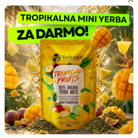
Naturalne Polifenole 🔬
– Wysokie stężenie
antyoksydantów potwierdzone przez Narodowy Instytut
Leków wspiera ochronę Twojego DNA i pomaga w
Dlaczego warto wybrać Yerbador?
regeneracji organizmu.
Yerbador Mate to produkt natury uprawiany w regionie Rio
Grande do Sul i spełniający najsurowsze normy czystości
sanitarnej. Nasz surowiec badany jest pod kątem czystości
biochemicznej, a produkty takie jak naczynia ceramiczne
Matero by Yerbador Proeko 2.0 szkliwione są w Europie bez
kadmu, ołowiu i molibdenu, dając najwyższą możliwą w
Europie jakość, a także bezpieczeństwo stosowania.
⭐
Jak przygotować Yerbe w 4 prostych krokach?
✔️
Krok 1: Wypełnij naczynie