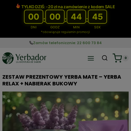
Przejdź
TYLKO DZIŚ: -20 zł na zamówienie z kodem SALE
do
00
00
44
44
treści
:
:
:
DNI
GODZ
MIN
SEK
*obowiązuje regulamin promocji
Zamów telefonicznie: 22 600 73 84
0
ZESTAW PREZENTOWY YERBA MATE – YERBA
RELAX + NABIERAK BUKOWY