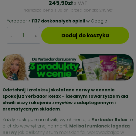
245,90
zł
z VAT
Najniższa cena z 30 dni przed obniżką:
245.9
zł
Yerbador >
1137 doskonałych opinii
w Google
ilość
Dodaj do koszyka
ZESTAW
PREZENTOWY
YERBA
MATE
–
YERBA
RELAX
+
NABIERAK
Odetchnij i zrelaksuj skołatane nerwy w oceanie
BUKOWY
spokoju z Yerbador Relax – idealnym towarzyszem dla
chwili ciszy i ukojenia zmysłów z adaptogennym i
aromatycznym składem
.
Każdy zasługuje na chwilę wytchnienia, a
Yerbador Relax
to
bilet do wewnętrznej harmonii.
Melisa i rumianek łagodzą
nerwy
jak delikatny szum morskich fal, wprowadzając w