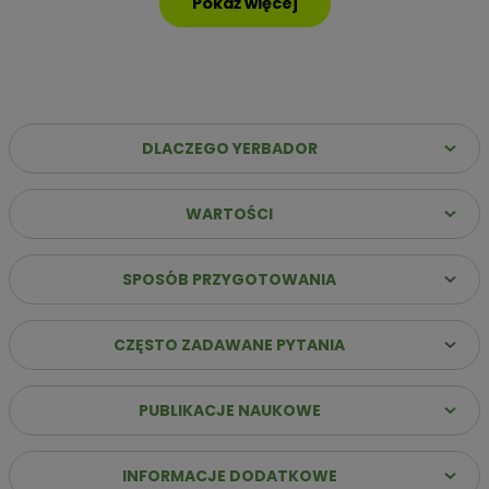
Pokaż więcej
DLACZEGO YERBADOR
WARTOŚCI
Dlaczego warto wybrać Yerbador Premium?
✔️
Najwyższa jakość suszu
– Same liście (sin palo)
SPOSÓB PRZYGOTOWANIA
poddane starannemu procesowi leżakowania, co
gwarantuje szlachetny i głęboki profil smakowy.
CZĘSTO ZADAWANE PYTANIA
✔️
Stabilna energia bez „zjazdu”
– Naturalna kofeina
uwalnia się stopniowo, zapewniając jasność umysłu i siłę do
działania przez wiele godzin.
PUBLIKACJE NAUKOWE
✔️
Innowacja: Suszenie powietrzem
– Nasz susz
przygotowujemy bez użycia dymu i ognia, dzięki czemu jest
łagodny dla żołądka i pozbawiony goryczy.
INFORMACJE DODATKOWE