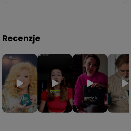
✔️
Bogactwo ponad 160 składników
– Dostarczasz
organizmowi niezbędne witaminy z grupy B oraz minerały
takie jak magnez, potas i cynk.
✔️
Hermetyczna tuba ochronna
– Specjalne opakowanie
gwarantuje, że yerba zachowa 100% aromatu i świeżości od
Recenzje
pierwszego do ostatniego otwarcia.