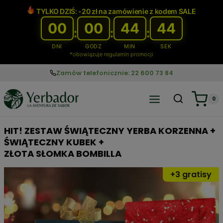
Przejdź
TYLKO DZIŚ: -20 zł na zamówienie z kodem SALE
do
00
00
44
43
treści
:
:
:
DNI
GODZ
MIN
SEK
*obowiązuje regulamin promocji
Zamów telefonicznie: 22 600 73 84
0
HIT! ZESTAW ŚWIĄTECZNY YERBA KORZENNA +
ŚWIĄTECZNY KUBEK +
ZŁOTA SŁOMKA BOMBILLA