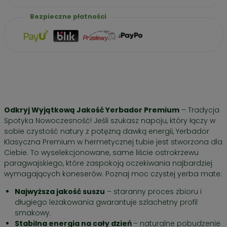
synonimem zimowych chwil.
Kardamon
to korzenna nuta,
Bezpieczne płatności
która nie tylko wspaniale smakuje, ale jest również znana ze
wspomagania trawienia i naturalnego działania
rozgrzewającego. Do tego
skórka pomarańczy
i
śliwka
–
wprowadzają spokój, harmonię i doskonale uzupełniają
bogaty profil smakowy naparu.
Całość owinięta jest nutą piernikowej nostalgii. Poczuj święta
nie tylko w sercu, ale i w każdym łyku tego wyjątkowego
naparu, serwowanego z
najbardziej efektownego kubka
Odkryj Wyjątkową Jakość Yerbador Premium
– Tradycja
tego sezonu
.
Spotyka Nowoczesność! Jeśli szukasz napoju, który łączy w
Ten zestaw to wybór numer 1 Świętego Mikołaja i jego elfów-
sobie czystość natury z potężną dawką energii, Yerbador
sommelierów. Jest luksusowy, kompletny i gotowy, by
Klasyczna Premium w hermetycznej tubie jest stworzona dla
odmienić chłodne dni.
Ciebie. To wyselekcjonowane, same liście ostrokrzewu
paragwajskiego, które zaspokoją oczekiwania najbardziej
Cena / 100g
– 29,96 zł
wymagających koneserów. Poznaj moc czystej yerba mate:
Najwyższa jakość suszu
– staranny proces zbioru i
długiego leżakowania gwarantuje szlachetny profil
smakowy.
Stabilna energia na cały dzień
– naturalne pobudzenie