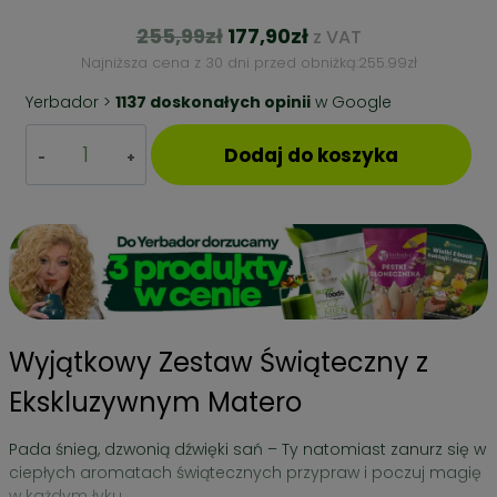
Pierwotna
Aktualna
255,99
zł
177,90
zł
z VAT
cena
cena
Najniższa cena z 30 dni przed obniżką:
255.99
zł
wynosiła:
wynosi:
Yerbador >
1137 doskonałych opinii
w Google
255,99zł.
177,90zł.
ilość
Dodaj do koszyka
HIT!
Zestaw
Świąteczny
Yerba
korzenna
+
świąteczny
kubek
+
Wyjątkowy Zestaw Świąteczny z
złota słomka bombilla
Ekskluzywnym Matero
Pada śnieg, dzwonią dźwięki sań – Ty natomiast zanurz się w
ciepłych aromatach świątecznych przypraw i poczuj magię
w każdym łyku.