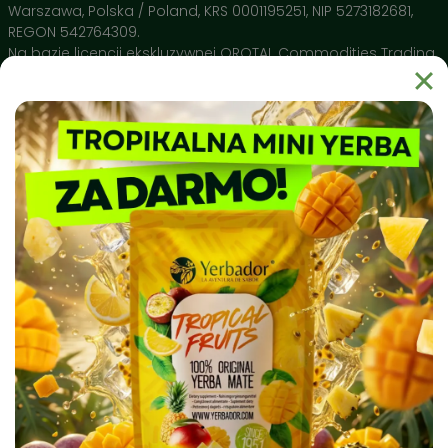
swoich właściwości przy każdym zalaniu.
Warszawa, Polska / Poland, KRS 0001195251, NIP 5273182681,
Naturalne Polifenole 🔬
– Wysokie stężenie
REGON 542764309.
antyoksydantów potwierdzone przez Narodowy Instytut
Na bazie licencji ekskluzywnej OROTAL Commodities Trading
Leków wspiera ochronę Twojego DNA i pomaga w
SA Avenue de Champel 29 , 1206 Geneve, Switzerland
regeneracji organizmu.
Dlaczego warto wybrać Yerbador?
Yerbador Mate to produkt natury uprawiany w regionie Rio
Grande do Sul i spełniający najsurowsze normy czystości
sanitarnej. Nasz surowiec badany jest pod kątem czystości
biochemicznej, a produkty takie jak naczynia ceramiczne
Matero by Yerbador Proeko 2.0 szkliwione są w Europie bez
kadmu, ołowiu i molibdenu, dając najwyższą możliwą w
Europie jakość, a także bezpieczeństwo stosowania.
⭐
Jak przygotować Yerbe w 4 prostych krokach?