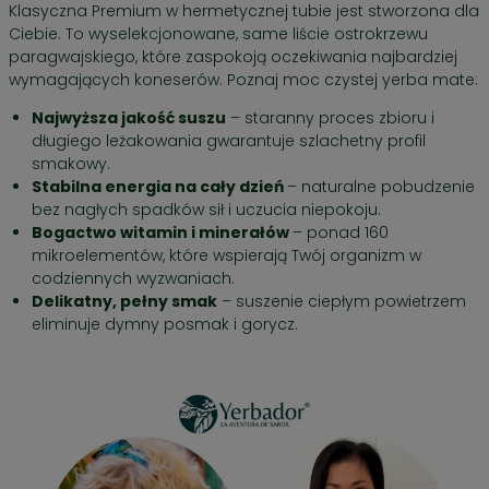
Klasyczna Premium w hermetycznej tubie jest stworzona dla
mate i działa w podobny sposób, jak perforowane
Ciebie. To wyselekcjonowane, same liście ostrokrzewu
metalowe sitko w czajniczku.
paragwajskiego, które zaspokoją oczekiwania najbardziej
Cena / 100g
– 53,33 zł
wymagających koneserów. Poznaj moc czystej yerba mate:
Najwyższa jakość suszu
– staranny proces zbioru i
długiego leżakowania gwarantuje szlachetny profil
smakowy.
Stabilna energia na cały dzień
– naturalne pobudzenie
bez nagłych spadków sił i uczucia niepokoju.
Bogactwo witamin i minerałów
– ponad 160
mikroelementów, które wspierają Twój organizm w
codziennych wyzwaniach.
Delikatny, pełny smak
– suszenie ciepłym powietrzem
eliminuje dymny posmak i gorycz.