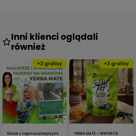
Inni klienci oglądali
również
⭐Z ostatniej chwili:
Narodowy Instytut Leków wydał
Certyfikat Jakości dla
Yerbador
w elitarnym programie
„Klaster Suplementów
Diety i Produktów Leczniczych „
. Państwowy Instytut
Badawczy potwierdził zawartość antyoksydantów.
Jesteśmy nr. 1 w Europie.
– udowodniono
czystość farmaceutyczną
–
Yerbador wspomaga spalać tłuszcze
i
wspiera
oczyszczanie
,
wspiera ochronę DNA
.
Jesteśmy dumni, służąc
Ebook z najsmaczniejszymi
250 000 klientom
YERBA MATE – WSPARCIE
. Yerbador