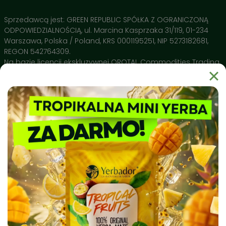
Składniki aktywne:
Sprzedawcą jest: GREEN REPUBLIC SPÓŁKA Z OGRANICZONĄ
ODPOWIEDZIALNOŚCIĄ, ul. Marcina Kasprzaka 31/119, 01-234
Yerba Mate (Czyste liście) 🍃
– Nasza baza i jedyny
Warszawa, Polska / Poland, KRS 0001195251, NIP 5273182681,
składnik. Suszona wyłącznie gorącym powietrzem, co
REGON 542764309.
gwarantuje brak dymnego posmaku i stabilne
Na bazie licencji ekskluzywnej OROTAL Commodities Trading
pobudzenie bez obciążania żołądka.
SA Avenue de Champel 29 , 1206 Geneve, Switzerland
Brak pyłu i łodyg 💎
– Dzięki rygorystycznej selekcji pijesz
czysty napar, który nie zatyka bombilli i oddaje 100%
swoich właściwości przy każdym zalaniu.
Naturalne Polifenole 🔬
– Wysokie stężenie
Dlaczego warto wybrać Yerbador?
antyoksydantów potwierdzone przez Narodowy Instytut
Yerbador Mate to produkt natury uprawiany w regionie Rio
Leków wspiera ochronę Twojego DNA i pomaga w
Grande do Sul i spełniający najsurowsze normy czystości
regeneracji organizmu.
sanitarnej. Nasz surowiec badany jest pod kątem czystości
biochemicznej, a produkty takie jak naczynia ceramiczne
Matero by Yerbador Proeko 2.0 szkliwione są w Europie bez
kadmu, ołowiu i molibdenu, dając najwyższą możliwą w
Europie jakość, a także bezpieczeństwo stosowania.