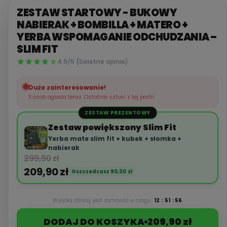
ZESTAW STARTOWY - BUKOWY
NABIERAK + BOMBILLA + MATERO +
YERBA WSPOMAGANIE ODCHUDZANIA –
SLIM FIT
4.9/5 (Swietne opinie)
Duże zainteresowanie!
11 osob oglada teraz. Ostatnie sztuki z tej partii.
ZESTAW PREZENTOWY
Zestaw powiększony Slim Fit
Yerba mate slim fit + kubek + słomka +
nabierak
299,90
zł
209,90
zł
Oszczedzasz
90,00
zł
Wysylka dzisiaj, jesli zamowisz w ciagu
12
:
51
:
55
DODAJ DO KOSZYKA
209,90 zł