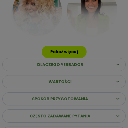
Pokaż więcej
DLACZEGO YERBADOR
WARTOŚCI
SPOSÓB PRZYGOTOWANIA
Dlaczego warto wybrać Yerbador Premium?
CZĘSTO ZADAWANE PYTANIA
✔️
Najwyższa jakość suszu
– Same liście (sin palo)
poddane starannemu procesowi leżakowania, co