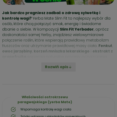
Jak bardzo pragniesz zadbać o zdrową sylwetkę i
kontrolę wagi?
Yerba Mate Slim Fit to najlepszy wybór dla
osób, które chcą połączyć smak, energię i świadome
dbanie o siebie. W kompozycji
Slim Fit Yerbador
, oprócz
doskonałości samej Yerby, znajdziesz wielowymiarowe
ć
połączenie roślin, które wspierają prawidłowy metabolizm
TAW
tłuszczów oraz utrzymanie prawidłowej masy ciała.
Fenkuł
,
RTOWY
owoc jarzębiny
,
korzeń mniszka lekarskiego
i
ekstrakt z
grapefruita
wspierają naturalne procesy oczyszczania
KOWY
organizmu i ochronę komórek przed stresem
IERAK
Rozwiń opis
oksydacyjnym. Yerba Mate, dzięki naturalnej zawartości
polifenoli, katechin, teobrominy, kofeiny i mateiny, pomaga
BILLA
zachować energię i redukuje uczucie zmęczenia.
TERO
Nasza marka jest uznawana za najwyższej jakości Yerba
Mate na świecie.
Doskonałość
Yerbadora
tworzy
BA
Właściwości ostrokrzewu
wieloetapowe „tango” wytwarzania, w którym natura i
POMAGANIE
paragwajskiego (yerba Mate)
biologiczna czystość mieszają się z kunsztem zbierania i
HUDZANIA
Wspomaga kontrolę wagi ciała
starzenia. Plantacje i tradycja Yerbador trwają od 1951 roku.
Źródło witamin i składników mineralnych