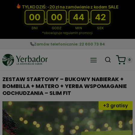
Przejdź
TYLKO DZIŚ: -20 zł na zamówienie z kodem SALE
do
00
00
44
41
treści
:
:
:
DNI
GODZ
MIN
SEK
*obowiązuje regulamin promocji
Zamów telefonicznie: 22 600 73 84
0
ZESTAW STARTOWY – BUKOWY NABIERAK +
BOMBILLA + MATERO + YERBA WSPOMAGANIE
ODCHUDZANIA – SLIM FIT