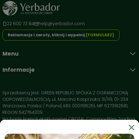
22 600 73 84
help@yerbador.com
Reklamacje i zwroty, kliknij i wypełnij
[FORMULARZ]
Poznaj architekturę smaku i działania Yerbador 🌿
Menu
To nie jest przypadkowy susz. Każdy liść w wersji Premium
został wyselekcjonowany tak, aby dostarczyć Ci maksimum
Informacje
energii przy zachowaniu aksamitnego smaku.
Składniki aktywne:
Sprzedawcą jest: GREEN REPUBLIC SPÓŁKA Z OGRANICZONĄ
Yerba Mate (Czyste liście) 🍃
– Nasza baza i jedyny
ODPOWIEDZIALNOŚCIĄ, ul. Marcina Kasprzaka 31/119, 01-234
składnik. Suszona wyłącznie gorącym powietrzem, co
Warszawa, Polska / Poland, KRS 0001195251, NIP 5273182681,
gwarantuje brak dymnego posmaku i stabilne
REGON 542764309.
pobudzenie bez obciążania żołądka.
Na bazie licencji ekskluzywnej OROTAL Commodities Trading
Brak pyłu i łodyg 💎
– Dzięki rygorystycznej selekcji pijesz
SA Avenue de Champel 29 , 1206 Geneve, Switzerland
czysty napar, który nie zatyka bombilli i oddaje 100%
swoich właściwości przy każdym zalaniu.