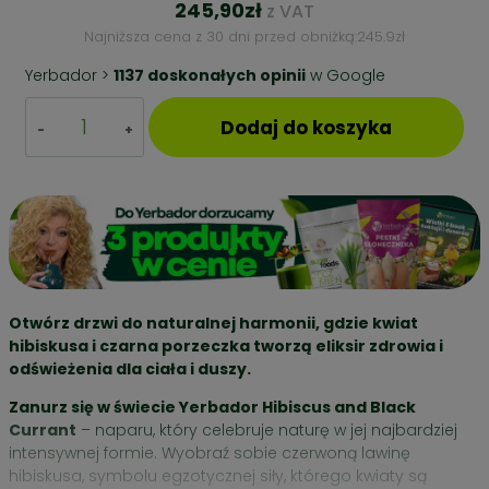
245,90
zł
z VAT
Najniższa cena z 30 dni przed obniżką:
245.9
zł
Yerbador >
1137 doskonałych opinii
w Google
ilość
Dodaj do koszyka
ZESTAW
STARTOWY
YERBA
MATE
–
HIBISCUS
AND
BLACK
CURRANT
Otwórz drzwi do naturalnej harmonii, gdzie kwiat
+
hibiskusa i czarna porzeczka tworzą eliksir zdrowia i
NABIERAK
odświeżenia dla ciała i duszy.
BUKOWY
Zanurz się w świecie Yerbador Hibiscus and Black
Currant
– naparu, który celebruje naturę w jej najbardziej
intensywnej formie. Wyobraź sobie czerwoną lawinę
hibiskusa, symbolu egzotycznej siły, którego kwiaty są