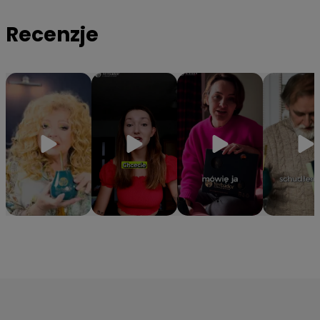
organizmowi niezbędne witaminy z grupy B oraz minerały
Recenzje
takie jak magnez, potas i cynk.
✔️
Hermetyczna tuba ochronna
– Specjalne opakowanie
gwarantuje, że yerba zachowa 100% aromatu i świeżości od
pierwszego do ostatniego otwarcia.
⭐Z ostatniej chwili: