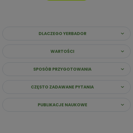
DLACZEGO YERBADOR
WARTOŚCI
Dlaczego warto wybrać Yerbador Premium?
✔️
Najwyższa jakość suszu
– Same liście (sin palo)
SPOSÓB PRZYGOTOWANIA
poddane starannemu procesowi leżakowania, co
gwarantuje szlachetny i głęboki profil smakowy.
CZĘSTO ZADAWANE PYTANIA
✔️
Stabilna energia bez „zjazdu”
– Naturalna kofeina
uwalnia się stopniowo, zapewniając jasność umysłu i siłę do
działania przez wiele godzin.
PUBLIKACJE NAUKOWE
✔️
Innowacja: Suszenie powietrzem
– Nasz susz
przygotowujemy bez użycia dymu i ognia, dzięki czemu jest
łagodny dla żołądka i pozbawiony goryczy.
✔️
Bogactwo ponad 160 składników
– Dostarczasz