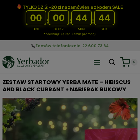
Przejdź
TYLKO DZIŚ: -20 zł na zamówienie z kodem SALE
do
00
00
44
43
treści
:
:
:
DNI
GODZ
MIN
SEK
*obowiązuje regulamin promocji
Zamów telefonicznie: 22 600 73 84
0
ZESTAW STARTOWY YERBA MATE – HIBISCUS
AND BLACK CURRANT + NABIERAK BUKOWY