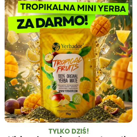
Naturalne Polifenole 🔬
– Wysokie stężenie
Dlaczego warto wybrać Yerbador?
antyoksydantów potwierdzone przez Narodowy Instytut
Leków wspiera ochronę Twojego DNA i pomaga w
Yerbador Mate to produkt natury uprawiany w regionie Rio
regeneracji organizmu.
Grande do Sul i spełniający najsurowsze normy czystości
sanitarnej. Nasz surowiec badany jest pod kątem czystości
biochemicznej, a produkty takie jak naczynia ceramiczne
Matero by Yerbador Proeko 2.0 szkliwione są w Europie bez
kadmu, ołowiu i molibdenu, dając najwyższą możliwą w
Europie jakość, a także bezpieczeństwo stosowania.
⭐
Jak przygotować Yerbe w 4 prostych krokach?
TYLKO DZIŚ!
✔️
Krok 1: Wypełnij naczynie