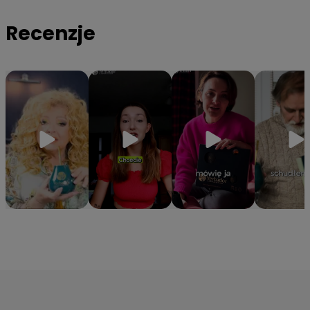
organizmowi niezbędne witaminy z grupy B oraz minerały
Recenzje
takie jak magnez, potas i cynk.
✔️
Hermetyczna tuba ochronna
– Specjalne opakowanie
gwarantuje, że yerba zachowa 100% aromatu i świeżości od
pierwszego do ostatniego otwarcia.