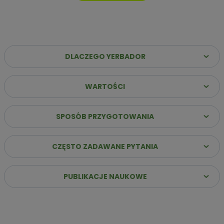
DLACZEGO YERBADOR
WARTOŚCI
Dlaczego warto wybrać Yerbador Premium?
✔️
Najwyższa jakość suszu
– Same liście (sin palo)
SPOSÓB PRZYGOTOWANIA
poddane starannemu procesowi leżakowania, co
gwarantuje szlachetny i głęboki profil smakowy.
CZĘSTO ZADAWANE PYTANIA
✔️
Stabilna energia bez „zjazdu”
– Naturalna kofeina
uwalnia się stopniowo, zapewniając jasność umysłu i siłę do
działania przez wiele godzin.
PUBLIKACJE NAUKOWE
✔️
Innowacja: Suszenie powietrzem
– Nasz susz
przygotowujemy bez użycia dymu i ognia, dzięki czemu jest
łagodny dla żołądka i pozbawiony goryczy.
✔️
Bogactwo ponad 160 składników
– Dostarczasz