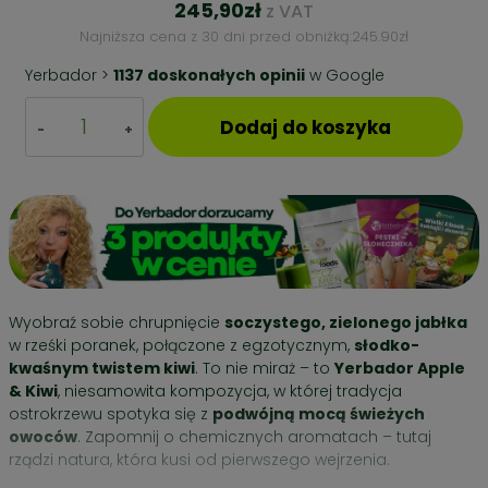
245,90
zł
z VAT
Najniższa cena z 30 dni przed obniżką:
245.90
zł
Yerbador >
1137 doskonałych opinii
w Google
ilość
Dodaj do koszyka
ZESTAW
PREZENTOWY
YERBA
MATE
–
APPLE
&
KIWI
+
Wyobraź sobie chrupnięcie
soczystego, zielonego jabłka
BUKOWY
w rześki poranek, połączone z egzotycznym,
słodko-
NABIERAK
kwaśnym twistem kiwi
. To nie miraż – to
Yerbador Apple
& Kiwi
, niesamowita kompozycja, w której tradycja
ostrokrzewu spotyka się z
podwójną mocą świeżych
owoców
. Zapomnij o chemicznych aromatach – tutaj
rządzi natura, która kusi od pierwszego wejrzenia.