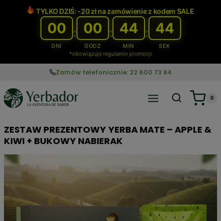
Przejdź
TYLKO DZIŚ: -20 zł na zamówienie z kodem SALE
do
00
00
44
43
treści
:
:
:
DNI
GODZ
MIN
SEK
*obowiązuje regulamin promocji
Zamów telefonicznie: 22 600 73 84
0
ZESTAW PREZENTOWY YERBA MATE – APPLE &
KIWI + BUKOWY NABIERAK