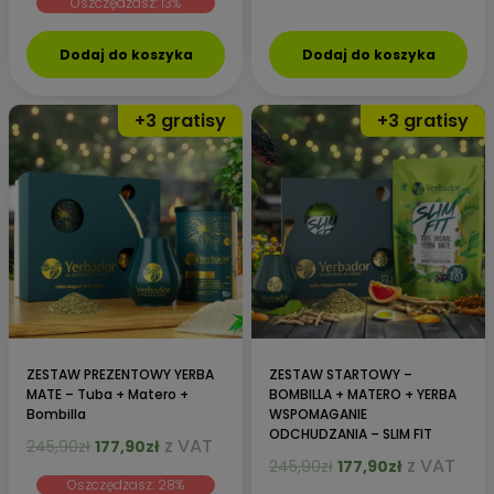
Oszczędzasz: 13%
wynosiła:
wynosi:
145,90zł.
89,90zł.
–
Yerbador wspomaga spalać tłuszcze
i
wspiera
149,99zł.
129,90zł.
oczyszczanie
,
wspiera ochronę DNA
.
Dodaj do koszyka
Dodaj do koszyka
Jesteśmy dumni, służąc
250 000 klientom
. Yerbador
otrzymujesz z
Certyfikatem Jakości NIL
.
ZESTAW PREZENTOWY YERBA
ZESTAW STARTOWY –
MATE – Tuba + Matero +
BOMBILLA + MATERO + YERBA
Bombilla
WSPOMAGANIE
ODCHUDZANIA – SLIM FIT
Pierwotna
Aktualna
z VAT
245,90
zł
177,90
zł
Pierwotna
Aktualna
z VAT
cena
cena
245,90
zł
177,90
zł
Oszczędzasz: 28%
cena
cena
wynosiła:
wynosi: