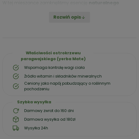
W tej mieszance zamknęliśmy esencję
naturalnego
pobudzenia
z nutą owocowego twistu. To idealna
propozycja dla tych, którzy szukają
maksymalnej jasności
Rozwiń opis
umysłu
i czystej radości z każdego siorbnięcia. Unosząca
się na podniebieniu woń dojrzałych owoców sprawi, że
poczujesz się, jakbyś zbierał je prosto z drzewa. Wybierz
smak, który kochasz
i przekonaj się, że
Yerbador Apple &
Kiwi
to Twoja osobista oaza w środku najbardziej
Właściwości ostrokrzewu
zabieganego dnia.
Czysta energia, która nie opada!
paragwajskiego (yerba Mate)
W skład zestawu wchodzi:
Wspomaga kontrolę wagi ciała
Źródło witamin i składników mineralnych
Yerba Mate Apple & Kiwi 300g
Ceniony jako napój pobudzający o roślinnym
ceramiczne matero
pochodzeniu
złota słomka bombilla
Szybka wysyłka
Darmowy zwrot do 160 dni
Cena / 100g
– 53,33 zł
Darmowa wysyłka od 180zł
Wysyłka 24h