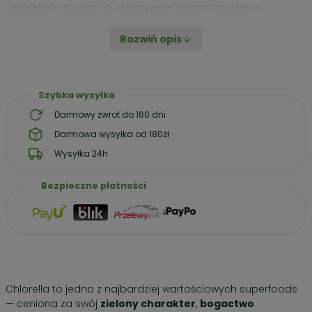
Chlorella Yerbador to intensywnie zielony proszek o
charakterystycznym,
roślinnym aromacie
. To naturalny
sposób na w
zbogacenie codziennych posiłków w
Rozwiń opis
chlorofil, białko
oraz
cenne witaminy i minerały.
Cena / 100g – 45,99 zł
Szybka wysyłka
Darmowy zwrot do 160 dni
Darmowa wysyłka od 180zł
Wysyłka 24h
Bezpieczne płatności
Chlorella to jedno z najbardziej wartościowych superfoods
— ceniona za swój
zielony charakter
,
bogactwo