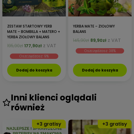
ZESTAW STARTOWY YERB
YERBA MATE – ZIOŁOWY
MATE – BOMBILLA + MATERO +
BALANS
YERBA ZIOŁOWY BALANS
Pierwotna
Aktualna
z VAT
145,90
zł
89,90
zł
Pierwotna
Aktualna
z VAT
195,90
zł
177,90
zł
cena
cena
cena
cena
Oszczędzasz: 38%
wynosiła:
wynosi:
Oszczędzasz: 9%
wynosiła:
wynosi:
145,90zł.
89,90zł.
195,90zł.
177,90zł.
Dodaj do koszyka
Dodaj do koszyka
Inni klienci oglądali
również