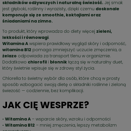
składników odżywczych i naturalną świeżość.
Jej smak
jest głęboki, roślinny i wyrazisty, dzięki czemu
doskonale
komponuje się ze smoothie, koktajlami oraz
śniadaniami na zimno.
To produkt, który wprowadza do diety więcej
zieleni,
lekkości i równowagi
.
Witamina A
wspiera prawidłowy wygląd skóry i odporność,
witamina B12
pomaga zmniejszyć uczucie zmęczenia, a
żelazo
odpowiada za transport tlenu w organizmie.
Dodatkowo
chlorofil
i
błonnik
łączą się w naturalny duet,
który świetnie wpisuje się w zdrowy styl życia.
Chlorella to świetny wybór dla osób, które chcą w prosty
sposób wzbogacić swoją dietę o składniki roślinne i zieloną
świeżość — codziennie, bez komplikacji.
JAK CIĘ WESPRZE?
•
Witamina A
– wsparcie skóry, wzroku i odporności
•
Witamina B12
– mniej zmęczenia, lepszy metabolizm