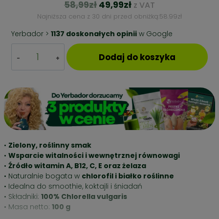
Pierwotna
Aktualna
58,99
zł
49,99
zł
z VAT
cena
cena
Najniższa cena z 30 dni przed obniżką:
58.99
zł
wynosiła:
wynosi:
Yerbador >
1137 doskonałych opinii
w Google
58,99zł.
49,99zł.
ilość
Dodaj do koszyka
Chlorella
w
Proszku
–
100
g
–
Źródło
Witaminy
•
Zielony, roślinny smak
B12
•
Wsparcie witalności i wewnętrznej równowagi
i
•
Źródło witamin A, B12, C, E oraz żelaza
Żelaza
• Naturalnie bogata w
chlorofil i białko roślinne
• Idealna do smoothie, koktajli i śniadań
• Składniki:
100% Chlorella vulgaris
• Masa netto:
100 g