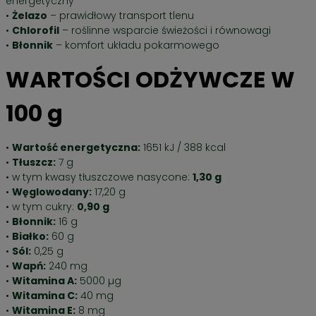
energetyczny
•
Żelazo
– prawidłowy transport tlenu
•
Chlorofil
– roślinne wsparcie świeżości i równowagi
•
Błonnik
– komfort układu pokarmowego
WARTOŚCI ODŻYWCZE W
100 g
•
Wartość energetyczna:
1651 kJ / 388 kcal
•
Tłuszcz:
7 g
• w tym kwasy tłuszczowe nasycone:
1,30 g
•
Węglowodany:
17,20 g
• w tym cukry:
0,90 g
•
Błonnik:
16 g
•
Białko:
60 g
•
Sól:
0,25 g
•
Wapń:
240 mg
•
Witamina A:
5000 µg
•
Witamina C:
40 mg
•
Witamina E:
8 mg