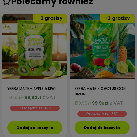
Polecamy również
YERBA MATE – APPLE & KIWI
YERBA MATE – CACTUS CON
LIMON
Pierwotna
Aktualna
z VAT
159,99
zł
89,90
zł
Pierwotna
Aktualna
z VAT
cena
cena
159,99
zł
99,90
zł
Oszczędzasz: 44%
cena
cena
wynosiła:
wynosi:
Oszczędzasz: 38%
wynosiła:
wynosi:
159,99zł.
89,90zł.
159,99zł.
99,90zł.
Dodaj do koszyka
Dodaj do koszyka