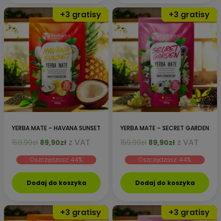
YERBA MATE – HAVANA SUNSET
YERBA MATE – SECRET GARDEN
Pierwotna
Aktualna
Pierwotna
Aktualna
z VAT
z VAT
159,99
zł
89,90
zł
159,99
zł
89,90
zł
cena
cena
cena
cena
Oszczędzasz: 44%
Oszczędzasz: 44%
wynosiła:
wynosi:
wynosiła:
wynosi:
159,99zł.
89,90zł.
159,99zł.
89,90zł.
Dodaj do koszyka
Dodaj do koszyka