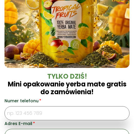
Europie jakość, a także bezpieczeństwo stosowania.
TYLKO DZIŚ!
Mini opakowanie yerba mate gratis
Właścicielem marki Yerbador Organic jest
do zamówienia!
szwajcarski koncern handlowy OROTAL
Commodities Trading SA z Genewy.
Numer telefonu
*
© Yerbador 2025 Wszelkie prawa zastrzeżone
Adres E-mail
*
Płacisz bezpiecznie z: