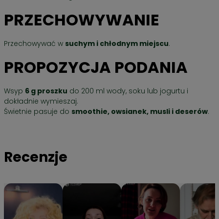
PRZECHOWYWANIE
Przechowywać w
suchym i chłodnym miejscu
.
PROPOZYCJA PODANIA
Wsyp
6 g proszku
do 200 ml wody, soku lub jogurtu i
dokładnie wymieszaj.
Świetnie pasuje do
smoothie, owsianek, musli i deserów
.
Recenzje