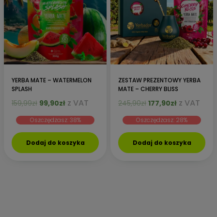
YERBA MATE – WATERMELON
ZESTAW PREZENTOWY YERBA
SPLASH
MATE – CHERRY BLISS
Pierwotna
Aktualna
Pierwotna
Aktualna
z VAT
z VAT
159,99
zł
99,90
zł
245,90
zł
177,90
zł
cena
cena
cena
cena
Oszczędzasz: 38%
Oszczędzasz: 28%
wynosiła:
wynosi:
wynosiła:
wynosi:
159,99zł.
99,90zł.
245,90zł.
177,90zł.
Dodaj do koszyka
Dodaj do koszyka