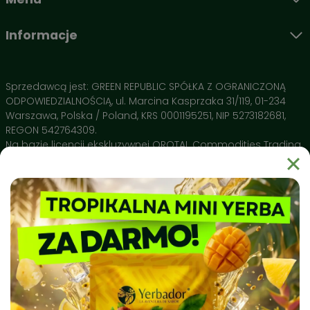
Informacje
Sprzedawcą jest: GREEN REPUBLIC SPÓŁKA Z OGRANICZONĄ
ODPOWIEDZIALNOŚCIĄ, ul. Marcina Kasprzaka 31/119, 01-234
Warszawa, Polska / Poland, KRS 0001195251, NIP 5273182681,
REGON 542764309.
Na bazie licencji ekskluzywnej OROTAL Commodities Trading
SA Avenue de Champel 29 , 1206 Geneve, Switzerland
Dlaczego warto wybrać Yerbador?
Yerbador Mate to produkt natury uprawiany w regionie Rio
Grande do Sul i spełniający najsurowsze normy czystości
sanitarnej. Nasz surowiec badany jest pod kątem czystości
biochemicznej, a produkty takie jak naczynia ceramiczne
Matero by Yerbador Proeko 2.0 szkliwione są w Europie bez
kadmu, ołowiu i molibdenu, dając najwyższą możliwą w