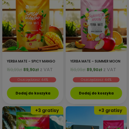
YERBA MATE – SPICY MANGO
YERBA MATE – SUMMER MOON
Pierwotna
Aktualna
Pierwotna
Aktualna
z VAT
z VAT
159,99
zł
89,90
zł
159,99
zł
89,90
zł
cena
cena
cena
cena
Oszczędzasz: 44%
Oszczędzasz: 44%
wynosiła:
wynosi:
wynosiła:
wynosi:
159,99zł.
89,90zł.
159,99zł.
89,90zł.
Dodaj do koszyka
Dodaj do koszyka