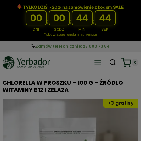
Przejdź
TYLKO DZIŚ: -20 zł na zamówienie z kodem SALE
do
00
00
44
43
treści
:
:
:
DNI
GODZ
MIN
SEK
*obowiązuje regulamin promocji
Zamów telefonicznie: 22 600 73 84
0
CHLORELLA W PROSZKU – 100 G – ŹRÓDŁO
WITAMINY B12 I ŻELAZA