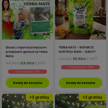
Ebook z najsmaczniejszymi
YERBA MATE – WSPARCIE
przepisami gwiazd na Yerba
KONTROLI WAGI – SLIM FIT
Mate
Pierwotna
Aktualna
z VAT
145,90
zł
89,90
zł
Pierwotna
Aktualna
z VAT
149,99
zł
129,90
zł
cena
cena
cena
cena
Oszczędzasz: 38%
wynosiła:
wynosi:
Oszczędzasz: 13%
wynosiła:
wynosi:
145,90zł.
89,90zł.
149,99zł.
129,90zł.
Dodaj do koszyka
Dodaj do koszyka