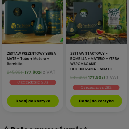
ZESTAW PREZENTOWY YERBA
ZESTAW STARTOWY –
MATE – Tuba + Matero +
BOMBILLA + MATERO + YERBA
Bombilla
WSPOMAGANIE
ODCHUDZANIA – SLIM FIT
Pierwotna
Aktualna
z VAT
245,90
zł
177,90
zł
Pierwotna
Aktualna
z VAT
cena
cena
245,90
zł
177,90
zł
Oszczędzasz: 28%
cena
cena
wynosiła:
wynosi:
Oszczędzasz: 28%
wynosiła:
wynosi:
245,90zł.
177,90zł.
245,90zł.
177,90zł.
Dodaj do koszyka
Dodaj do koszyka