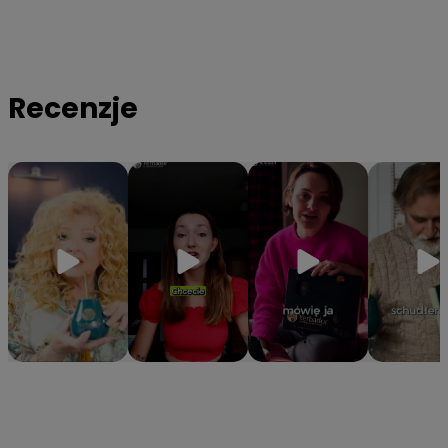
organizmowi niezbędne witaminy z grupy B oraz minerały
takie jak magnez, potas i cynk.
✔️
Hermetyczna tuba ochronna
– Specjalne opakowanie
gwarantuje, że yerba zachowa 100% aromatu i świeżości od
Recenzje
pierwszego do ostatniego otwarcia.
⭐Z ostatniej chwili: