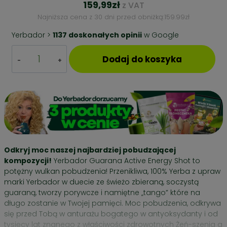
159,99
zł
z VAT
Najniższa cena z 30 dni przed obniżką:
159.99
zł
Yerbador >
1137 doskonałych opinii
w Google
ilość
Dodaj do koszyka
YERBA
MATE
–
ULTRA
ENERGIA
–
GUARANA
+
BUKOWY
Odkryj moc naszej najbardziej pobudzającej
NABIERAK
kompozycji!
Yerbador Guarana Active Energy Shot to
potężny wulkan pobudzenia! Przenikliwa, 100% Yerba z upraw
marki Yerbador w duecie ze świeżo zbieraną, soczystą
guaraną, tworzy porywcze i namiętne „tango” które na
długo zostanie w Twojej pamięci. Moc pobudzenia, odkrywa
się przed Tobą w anturażu bogatego w antyoksydanty i od
tysięcy lat znanego z właściwości zdrowotnych Żeń-szenia a