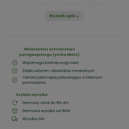
na samym końcu bukietu, zamkniętego delikatną nutą aronii
z przebłyskami kwiatów nagietka.
Rozwiń opis
Guarana Active Energy Shot to polecana przez tysiące
mieszanka, która ze względu na swój doskonały smak,
precyzyjnie dobrane komponenty i pieczołowicie
opracowany smak przez naszych kustoszy staje się
doskonałością w literalnym słowa znaczeniu.
Gdy jej
Właściwości ostrokrzewu
spróbujesz, Yerba nigdy nie będzie już taka sama.
paragwajskiego (yerba Mate)
Cena / 100g
– 53,33 zł
Wspomaga kontrolę wagi ciała
Źródło witamin i składników mineralnych
Ceniony jako napój pobudzający o roślinnym
pochodzeniu
Szybka wysyłka
Darmowy zwrot do 160 dni
Darmowa wysyłka od 180zł
Wysyłka 24h