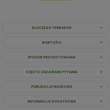
DLACZEGO YERBADOR
WARTOŚCI
Dlaczego warto wybrać Yerbador Premium?
✔️
Najwyższa jakość suszu
– Same liście (sin palo)
SPOSÓB PRZYGOTOWANIA
poddane starannemu procesowi leżakowania, co
gwarantuje szlachetny i głęboki profil smakowy.
CZĘSTO ZADAWANE PYTANIA
✔️
Stabilna energia bez „zjazdu”
– Naturalna kofeina
uwalnia się stopniowo, zapewniając jasność umysłu i siłę do
działania przez wiele godzin.
PUBLIKACJE NAUKOWE
✔️
Innowacja: Suszenie powietrzem
– Nasz susz
przygotowujemy bez użycia dymu i ognia, dzięki czemu jest
łagodny dla żołądka i pozbawiony goryczy.
INFORMACJE DODATKOWE
✔️
Bogactwo ponad 160 składników
– Dostarczasz