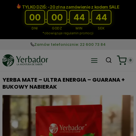
Przejdź
TYLKO DZIŚ: -20 zł na zamówienie z kodem SALE
do
00
00
44
43
treści
:
:
:
DNI
GODZ
MIN
SEK
*obowiązuje regulamin promocji
Zamów telefonicznie: 22 600 73 84
0
YERBA MATE – ULTRA ENERGIA – GUARANA +
BUKOWY NABIERAK