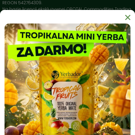
Naturalne Polifenole 🔬
– Wysokie stężenie
REGON 542764309.
antyoksydantów potwierdzone przez Narodowy Instytut
Na bazie licencji ekskluzywnej OROTAL Commodities Trading
Leków wspiera ochronę Twojego DNA i pomaga w
SA Avenue de Champel 29 , 1206 Geneve, Switzerland
regeneracji organizmu.
Dlaczego warto wybrać Yerbador?
Yerbador Mate to produkt natury uprawiany w regionie Rio
Grande do Sul i spełniający najsurowsze normy czystości
sanitarnej. Nasz surowiec badany jest pod kątem czystości
biochemicznej, a produkty takie jak naczynia ceramiczne
Matero by Yerbador Proeko 2.0 szkliwione są w Europie bez
kadmu, ołowiu i molibdenu, dając najwyższą możliwą w
Europie jakość, a także bezpieczeństwo stosowania.
⭐
Jak przygotować Yerbe w 4 prostych krokach?
✔️
Krok 1: Wypełnij naczynie