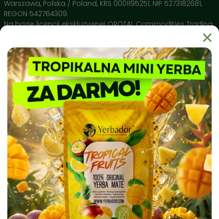
swoich właściwości przy każdym zalaniu.
Warszawa, Polska / Poland, KRS 0001195251, NIP 5273182681,
Naturalne Polifenole 🔬
– Wysokie stężenie
REGON 542764309.
antyoksydantów potwierdzone przez Narodowy Instytut
Na bazie licencji ekskluzywnej OROTAL Commodities Trading
Leków wspiera ochronę Twojego DNA i pomaga w
SA Avenue de Champel 29 , 1206 Geneve, Switzerland
regeneracji organizmu.
Dlaczego warto wybrać Yerbador?
Yerbador Mate to produkt natury uprawiany w regionie Rio
Grande do Sul i spełniający najsurowsze normy czystości
sanitarnej. Nasz surowiec badany jest pod kątem czystości
biochemicznej, a produkty takie jak naczynia ceramiczne
Matero by Yerbador Proeko 2.0 szkliwione są w Europie bez
kadmu, ołowiu i molibdenu, dając najwyższą możliwą w
Europie jakość, a także bezpieczeństwo stosowania.
⭐
Jak przygotować Yerbe w 4 prostych krokach?