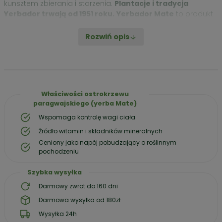
kunsztem zbierania i starzenia.
Plantacje i tradycja
Yerbador trwają od 1951 roku.
Yerbador Mate
to produkt
uprawiany na Brazylijskich polach w regionie Rio Grande do
Sul i spełniający najsurowsze normy czystości sanitarnej EPA
Rozwiń opis
(Niemcy).
Nasza Yerba to świetna propozycja dla poszukujących,
porządnej porcji energii połączonej z dawką występujących
w przyrodzie witamin, minerałów oraz antyoksydantów.
Właściwości ostrokrzewu
Cena / 100g
– 53,33 zł
paragwajskiego (yerba Mate)
Wspomaga kontrolę wagi ciała
Źródło witamin i składników mineralnych
Ceniony jako napój pobudzający o roślinnym
pochodzeniu
Szybka wysyłka
Darmowy zwrot do 160 dni
Darmowa wysyłka od 180zł
Wysyłka 24h