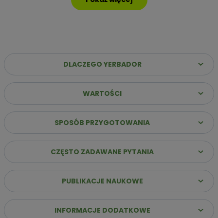
DLACZEGO YERBADOR
WARTOŚCI
Dlaczego warto wybrać Yerbador Premium?
✔️
Najwyższa jakość suszu
– Same liście (sin palo)
SPOSÓB PRZYGOTOWANIA
poddane starannemu procesowi leżakowania, co
gwarantuje szlachetny i głęboki profil smakowy.
CZĘSTO ZADAWANE PYTANIA
✔️
Stabilna energia bez „zjazdu”
– Naturalna kofeina
uwalnia się stopniowo, zapewniając jasność umysłu i siłę do
działania przez wiele godzin.
PUBLIKACJE NAUKOWE
✔️
Innowacja: Suszenie powietrzem
– Nasz susz
przygotowujemy bez użycia dymu i ognia, dzięki czemu jest
łagodny dla żołądka i pozbawiony goryczy.
INFORMACJE DODATKOWE