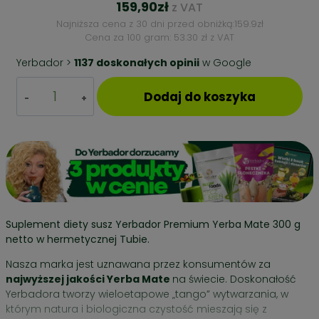
159,90
zł
z VAT
Najniższa cena z 30 dni przed obniżką:
159.9
zł
Cena za 100 gram: 53.30 zł z VAT
Yerbador >
1137 doskonałych opinii
w Google
ilość
Dodaj do koszyka
TUBA
HERMETYCZNA
YERBA
MATE
100%
SAME
LIŚCIE
z
nabierakiem
Suplement diety susz Yerbador Premium Yerba Mate 300 g
bukowym
netto w hermetycznej Tubie.
Nasza marka jest uznawana przez konsumentów za
najwyższej jakości Yerba Mate
na świecie. Doskonałość
Yerbadora tworzy wieloetapowe „tango” wytwarzania, w
którym natura i biologiczna czystość mieszają się z