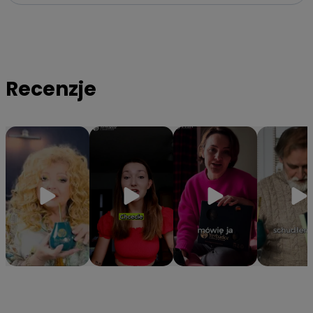
✔️
Bogactwo ponad 160 składników
– Dostarczasz
organizmowi niezbędne witaminy z grupy B oraz minerały
takie jak magnez, potas i cynk.
✔️
Hermetyczna tuba ochronna
– Specjalne opakowanie
gwarantuje, że yerba zachowa 100% aromatu i świeżości od
Recenzje
pierwszego do ostatniego otwarcia.