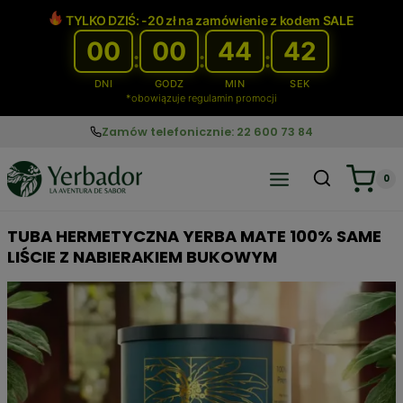
Przejdź
TYLKO DZIŚ: -20 zł na zamówienie z kodem SALE
do
00
00
44
41
treści
:
:
:
DNI
GODZ
MIN
SEK
*obowiązuje regulamin promocji
Zamów telefonicznie: 22 600 73 84
0
TUBA HERMETYCZNA YERBA MATE 100% SAME
LIŚCIE Z NABIERAKIEM BUKOWYM