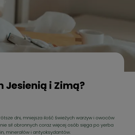
 Jesienią i Zimą?
ótsze dni, mniejsza ilość świeżych warzyw i owoców
nie sił obronnych coraz więcej osób sięga po yerba
min, minerałów i antyoksydantów.