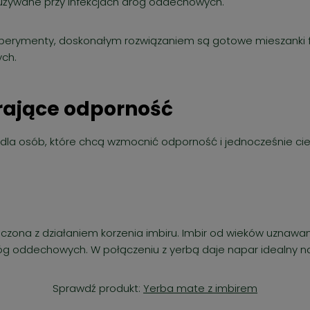
e używane przy infekcjach dróg oddechowych.
perymenty, doskonałym rozwiązaniem są gotowe mieszanki fu
ch.
rające odporność
i dla osób, które chcą wzmocnić odporność i jednocześnie
ona z działaniem korzenia imbiru. Imbir od wieków uznawany 
dróg oddechowych. W połączeniu z yerbą daje napar idealny n
Sprawdź produkt:
Yerba mate z imbirem