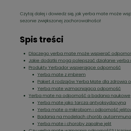
Czytaj dalej i dowiedz się, jak yerba mate może wsp
sezonie zwiększonej zachorowalności!
Spis treści
Dlaczego yerba mate może wspierać odporno
Jakie dodatki mogą polepszać działanie yerb
Produkty Yerbador wspierające odporność
Yerba mate z imbirem
Pakiet 4 rodzajów Yerba Mate dla zdrowia 
Yerba mate wzmacniająca odporność
Yerba mate na odporność a badania naukowe
Yerba mate jako tarcza antyoksydacyjna
Yerba mate a mikrobiom i odporność jelit
Badania na modelach chorób autoimmuno
Yerba mate i choroby zapalne jelit
Czy yerba mate wzmacnia odporność? Uczciw