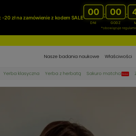
00
00
:
:
 -20 zł na zamówienie z kodem SALE
DNI
GODZ
*obowiązuje regulami
Nasze badania naukowe
Właściwości
Yerba klasyczna
Yerba z herbatą
Sakuro matcha
New