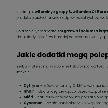
Po drugie,
witaminy z grupy B, witamina C i E ora
produkcję białych krwinek odpowiedzialnych za walk
Po trzecie, yerba mate
rozgrzewa i pobudza krąż
zimą, kiedy jesteśmy bardziej narażeni na wirusy i pr
Jakie dodatki mogą pole
Yerba mate sama w sobie jest skarbnicą wartości o
infekcje:
Cytryna
– źródło witaminy C, która wzmacnia 
Imbir
– działa rozgrzewająco, przeciwzapalnie
Miód
– naturalny antybiotyk, koi podrażnione ga
Cynamon
– działa antybakteryjnie, wspiera re