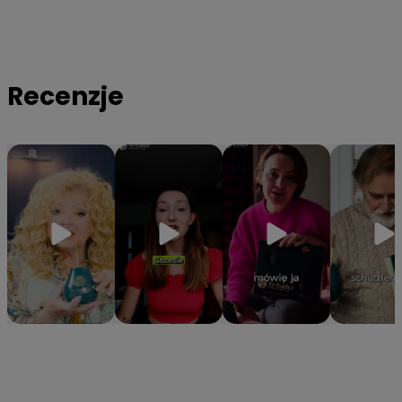
organizmowi niezbędne witaminy z grupy B oraz minerały
takie jak magnez, potas i cynk.
✔️
Hermetyczna tuba ochronna
– Specjalne opakowanie
gwarantuje, że yerba zachowa 100% aromatu i świeżości od
Recenzje
pierwszego do ostatniego otwarcia.