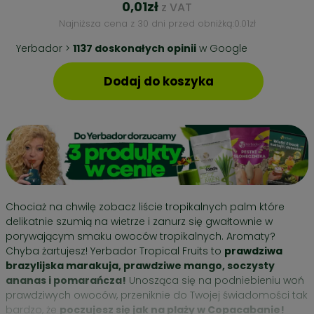
0,01
zł
z VAT
Najniższa cena z 30 dni przed obniżką:
0.01
zł
Yerbador >
1137 doskonałych opinii
w Google
ilość
Dodaj do koszyka
YERBA
MATE
–
OWOCE
TROPIKALNE
75g
PROMO!
Chociaż na chwilę zobacz liście tropikalnych palm które
delikatnie szumią na wietrze i zanurz się gwałtownie w
porywającym smaku owoców tropikalnych. Aromaty?
Chyba żartujesz! Yerbador Tropical Fruits to
prawdziwa
brazylijska marakuja, prawdziwe mango, soczysty
ananas i pomarańcza!
Unosząca się na podniebieniu woń
prawdziwych owoców, przeniknie do Twojej świadomości tak
bardzo, że
poczujesz się jak na plaży w Copacabanie!