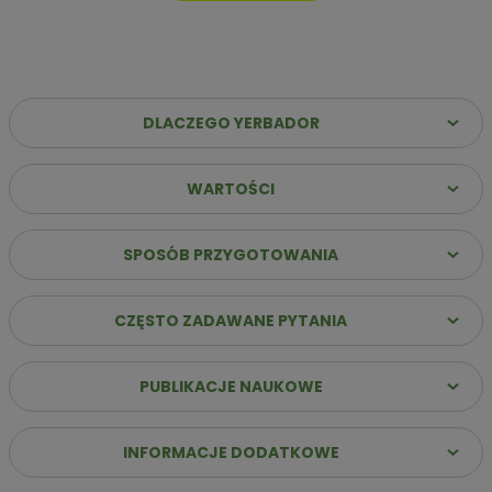
DLACZEGO YERBADOR
WARTOŚCI
Dlaczego warto wybrać Yerbador Premium?
✔️
Najwyższa jakość suszu
– Same liście (sin palo)
SPOSÓB PRZYGOTOWANIA
poddane starannemu procesowi leżakowania, co
gwarantuje szlachetny i głęboki profil smakowy.
CZĘSTO ZADAWANE PYTANIA
✔️
Stabilna energia bez „zjazdu”
– Naturalna kofeina
uwalnia się stopniowo, zapewniając jasność umysłu i siłę do
działania przez wiele godzin.
PUBLIKACJE NAUKOWE
✔️
Innowacja: Suszenie powietrzem
– Nasz susz
przygotowujemy bez użycia dymu i ognia, dzięki czemu jest
łagodny dla żołądka i pozbawiony goryczy.
INFORMACJE DODATKOWE
✔️
Bogactwo ponad 160 składników
– Dostarczasz