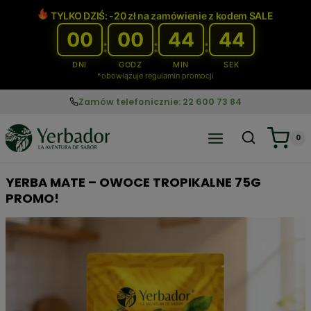
Przejdź
TYLKO DZIŚ: -20 zł na zamówienie z kodem SALE
do
00
00
44
43
treści
:
:
:
DNI
GODZ
MIN
SEK
*obowiązuje regulamin promocji
Zamów telefonicznie: 22 600 73 84
0
YERBA MATE – OWOCE TROPIKALNE 75G
PROMO!