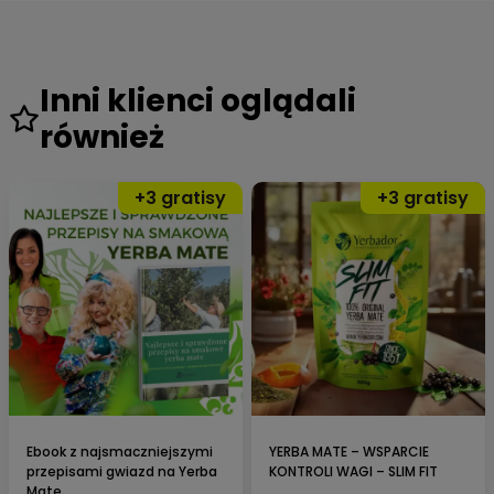
Inni klienci oglądali
również
⭐Z ostatniej chwili:
Narodowy Instytut Leków wydał
Certyfikat Jakości dla
Yerbador
w elitarnym programie
„Klaster Suplementów
Diety i Produktów Leczniczych „
. Państwowy Instytut
Badawczy potwierdził zawartość antyoksydantów.
Jesteśmy nr. 1 w Europie.
Ebook z najsmaczniejszymi
YERBA MATE – WSPARCIE
przepisami gwiazd na Yerba
KONTROLI WAGI – SLIM FIT
– udowodniono
czystość farmaceutyczną
Mate