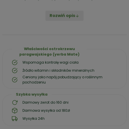
To co,
¿Vamos a la playa?
Rozwiń opis
Właściwości ostrokrzewu
paragwajskiego (yerba Mate)
Wspomaga kontrolę wagi ciała
Źródło witamin i składników mineralnych
Ceniony jako napój pobudzający o roślinnym
pochodzeniu
Szybka wysyłka
Darmowy zwrot do 160 dni
Darmowa wysyłka od 180zł
Wysyłka 24h