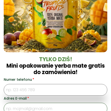
TYLKO DZIŚ!
Mini opakowanie yerba mate gratis
Właścicielem marki Yerbador Organic jest
do zamówienia!
szwajcarski koncern handlowy OROTAL
Commodities Trading SA z Genewy.
Numer telefonu
*
© Yerbador 2025 Wszelkie prawa zastrzeżone
Adres E-mail
*
Płacisz bezpiecznie z: