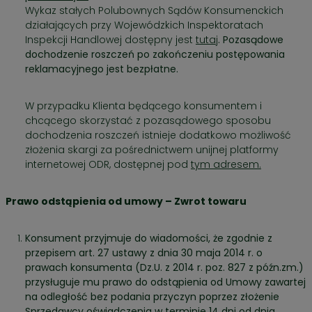
Wykaz stałych Polubownych Sądów Konsumenckich
działających przy Wojewódzkich Inspektoratach
Inspekcji Handlowej dostępny jest
tutaj
. Pozasądowe
dochodzenie roszczeń po zakończeniu postępowania
reklamacyjnego jest bezpłatne.
W przypadku Klienta będącego konsumentem i
chcącego skorzystać z pozasądowego sposobu
dochodzenia roszczeń istnieje dodatkowo możliwość
złożenia skargi za pośrednictwem unijnej platformy
internetowej ODR, dostępnej pod
tym adresem.
Prawo odstąpienia od umowy – Zwrot towaru
Konsument przyjmuje do wiadomości, że zgodnie z
przepisem art. 27 ustawy z dnia 30 maja 2014 r. o
prawach konsumenta (Dz.U. z 2014 r. poz. 827 z późn.zm.)
przysługuje mu prawo do odstąpienia od Umowy zawartej
na odległość bez podania przyczyn poprzez złożenie
Sprzedawcy oświadczenia w terminie 14 dni od dnia