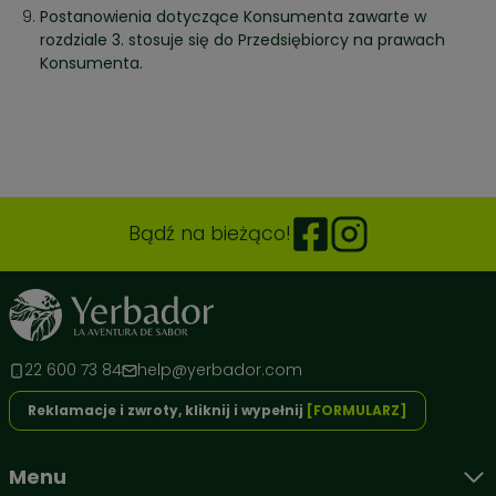
Postanowienia dotyczące Konsumenta zawarte w
rozdziale 3. stosuje się do Przedsiębiorcy na prawach
Konsumenta.
Bądź na bieżąco!
22 600 73 84
help@yerbador.com
Reklamacje i zwroty, kliknij i wypełnij
[FORMULARZ]
Menu