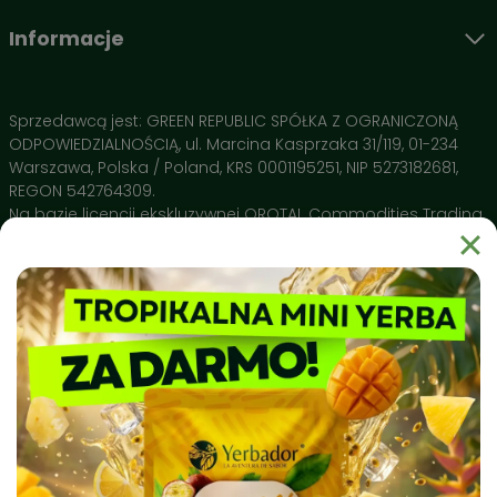
Informacje
Sprzedawcą jest: GREEN REPUBLIC SPÓŁKA Z OGRANICZONĄ
ODPOWIEDZIALNOŚCIĄ, ul. Marcina Kasprzaka 31/119, 01-234
Warszawa, Polska / Poland, KRS 0001195251, NIP 5273182681,
REGON 542764309.
Na bazie licencji ekskluzywnej OROTAL Commodities Trading
SA Avenue de Champel 29 , 1206 Geneve, Switzerland
Dlaczego warto wybrać Yerbador?
Yerbador Mate to produkt natury uprawiany w regionie Rio
Grande do Sul i spełniający najsurowsze normy czystości
sanitarnej. Nasz surowiec badany jest pod kątem czystości
biochemicznej, a produkty takie jak naczynia ceramiczne
Matero by Yerbador Proeko 2.0 szkliwione są w Europie bez
kadmu, ołowiu i molibdenu, dając najwyższą możliwą w
Europie jakość, a także bezpieczeństwo stosowania.