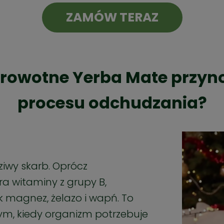
ZAMÓW TERAZ
zdrowotne Yerba Mate przyn
procesu odchudzania?
iwy skarb. Oprócz
 witaminy z grupy B,
ak magnez, żelazo i wapń. To
ym, kiedy organizm potrzebuje