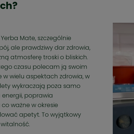
ich?
Yerba Mate, szczególnie
apój, ale prawdziwy dar zdrowia,
zną atmosferę troski o bliskich.
d tego czasu polecam ją swoim
 w wielu aspektach zdrowia, w
zalety wykraczają poza samo
energii, poprawia
 co ważne w okresie
lować apetyt. To wyjątkowy
 witalność.