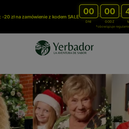
00
00
:
:
 -20 zł na zamówienie z kodem SALE
DNI
GODZ
*obowiązuje regulami