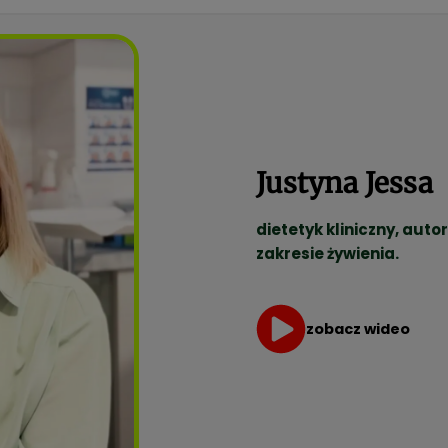
Justyna Jessa
dietetyk kliniczny, auto
zakresie żywienia.
zobacz wideo