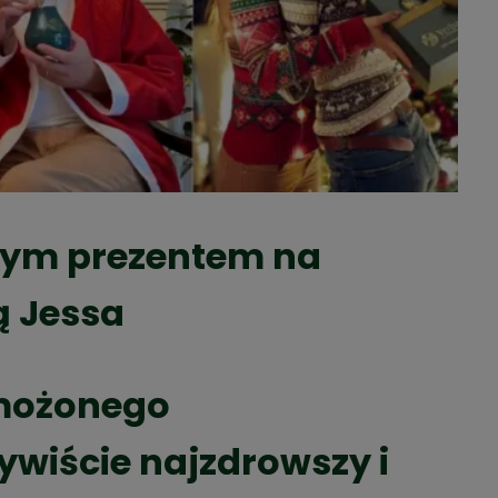
tnym prezentem na
ą Jessa
zmożonego
ywiście najzdrowszy i