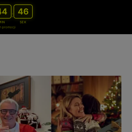
44
44
:
MIN
SEK
n promocji